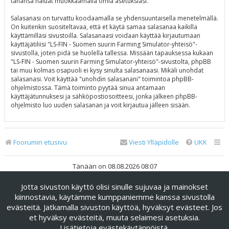
tahansa haluat muokkaamalla omia asetuksiasi.
Salasanasi on turvattu koodaamalla se yhdensuuntaisella menetelmällä.
On kuitenkin suositeltavaa, että et käytä samaa salasanaa kaikilla
käyttämilläsi sivustoilla. Salasanaasi voidaan käyttää kirjautumaan
käyttäjätiliisi "LS-FIN - Suomen suurin Farming Simulator-yhteisö"-
sivustolla, joten pidä se huolella tallessa. Missään tapauksessa kukaan
"LS-FIN - Suomen suurin Farming Simulator-yhteisö"-sivustolta, phpBB
tai muu kolmas osapuoli ei kysy sinulta salasanaasi. Mikäli unohdat
salasanasi. Voit käyttää "unohdin salasanani" toimintoa phpBB-
ohjelmistossa. Tämä toiminto pyytää sinua antamaan
käyttäjätunnuksesi ja sähköpostiosoitteesi, jonka jälkeen phpBB-
ohjelmisto luo uuden salasanan ja voit kirjautua jälleen sisään.
Foorumin etusivu
Viesti Ylläpidolle
UKK
Tänään on 08.08.2026 08:07
Jotta sivuston käyttö olisi sinulle sujuvaa ja mainokset
Keskustelufoorumin ohjelmisto
phpBB
® Forum Software ©
phpBB Limited
kiinnostavia, käytämme kumppaniemme kanssa sivustolla
evästeitä. Jatkamalla sivuston käyttöä, hyväksyt evästeet. Jos
Käännös: phpBB Suomi (lurttinen, harritapio, Pettis)
et hyväksy evästeitä, muuta selaimesi asetuksia.
phpBB Metro Theme by
PixelGoose Studio
Lisätietoja evästekäytännöistä
.