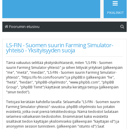
PIKALINKIT
E
Foorumin etusivu
t
s
LS-FIN - Suomen suurin Farming Simulator-
yhteisö - Yksityisyyden suoja
i
Tämä vakuutus selittää yksityiskohtaisesti, miten "LS-FIN - Suomen
suurin Farming Simulator-yhteisö" ja siihen liittyvät yritykset (jälkeenpäin
"me", "meitä", "meidän", "LS-FIN - Suomen suurin Farming Simulator-
yhteisö", "https://ls-fin.com/foorumi") ja phpBB:n (jälkeenpäin "he",
"heitä", "heidän", "phpBB-ohjelmisto", "www.phpbb.com", "phpBB
Group", "phpBB Tiimit") käyttävät sinulta kerättyjä tietoja (jälkeenpäin
"sinun tiedot").
Tietojasi kerätään kahdella tavalla: Selaamalla "LS-FIN - Suomen suurin
Farming Simulator-yhteisö"-sivustoa. phpBB-ohjelmisto luo joitakin
evästeitä, jotka ovat pieniä tekstitiedostoja. Nämä tiedostot ladataan
selaimesi väliaikaisiin tiedostoihin. Ensimmäiset kaksi evästettä
sisältävät tiedon käyttäjän yksilöimiseksi (jälkeenpäin "käyttäjän id") ja
anonyymin session tunnisteen. (jälkeenpäin "istunto id") Saat