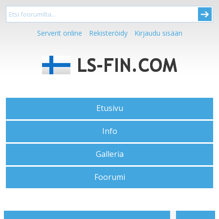
Serverit online
Rekisteröidy
Kirjaudu sisään
Etusivu
Info
Galleria
Foorumi