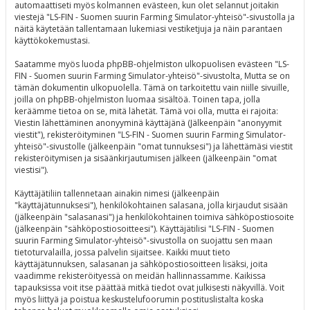
automaattiseti myös kolmannen evästeen, kun olet selannut joitakin
viestejä "LS-FIN - Suomen suurin Farming Simulator-yhteisö"-sivustolla ja
näitä käytetään tallentamaan lukemiasi vestiketjuja ja näin parantaen
käyttökokemustasi.
Saatamme myös luoda phpBB-ohjelmiston ulkopuolisen evästeen "LS-
FIN - Suomen suurin Farming Simulator-yhteisö"-sivustolta, Mutta se on
tämän dokumentin ulkopuolella. Tämä on tarkoitettu vain niille sivuille,
joilla on phpBB-ohjelmiston luomaa sisältöä. Toinen tapa, jolla
keräämme tietoa on se, mitä lähetät. Tämä voi olla, mutta ei rajoita:
Viestin lähettäminen anonyyminä käyttäjänä (Jälkeenpäin "anonyymit
viestit"), rekisteröityminen "LS-FIN - Suomen suurin Farming Simulator-
yhteisö"-sivustolle (jälkeenpäin "omat tunnuksesi") ja lähettämäsi viestit
rekisteröitymisen ja sisäänkirjautumisen jälkeen (jälkeenpäin "omat
viestisi").
Käyttäjätiliin tallennetaan ainakin nimesi (jälkeenpäin
"käyttäjätunnuksesi"), henkilökohtainen salasana, jolla kirjaudut sisään
(jälkeenpäin "salasanasi") ja henkilökohtainen toimiva sähköpostiosoite
(jälkeenpäin "sähköpostiosoitteesi"). Käyttäjätilisi "LS-FIN - Suomen
suurin Farming Simulator-yhteisö"-sivustolla on suojattu sen maan
tietoturvalailla, jossa palvelin sijaitsee. Kaikki muut tieto
käyttäjätunnuksen, salasanan ja sähköpostiosoitteen lisäksi, joita
vaadimme rekisteröityessä on meidän hallinnassamme. Kaikissa
tapauksissa voit itse päättää mitkä tiedot ovat julkisesti näkyvillä. Voit
myös liittyä ja poistua keskustelufoorumin postituslistalta koska