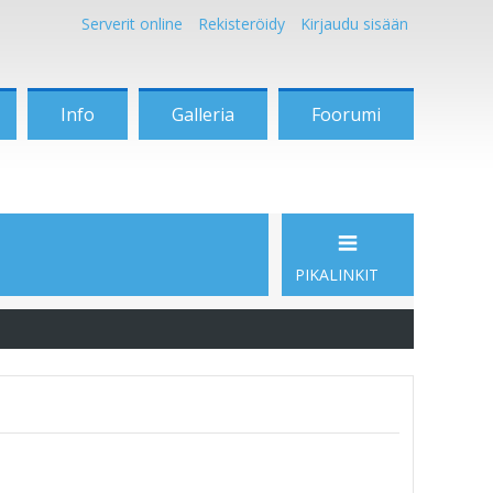
Serverit online
Rekisteröidy
Kirjaudu sisään
Info
Galleria
Foorumi
PIKALINKIT