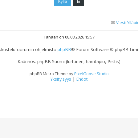
Viesti Ylläpi
Tänään on 08.08.2026 15:57
skustelufoorumin ohjelmisto
phpBB
® Forum Software © phpBB Limi
Käännös: phpBB Suomi (lurttinen, harritapio, Pettis)
phpBB Metro Theme by
PixelGoose Studio
Yksityisyys
|
Ehdot