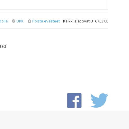
dolle
UKK
Poista evästeet
Kaikki ajat ovat
UTC+03:00
ted