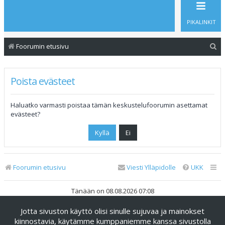
PIKALINKIT
E
Foorumin etusivu
t
s
Poista evästeet
i
Haluatko varmasti poistaa tämän keskustelufoorumin asettamat
evästeet?
Foorumin etusivu
Viesti Ylläpidolle
UKK
Tänään on 08.08.2026 07:08
Jotta sivuston käyttö olisi sinulle sujuvaa ja mainokset
Keskustelufoorumin ohjelmisto
phpBB
® Forum Software ©
phpBB Limited
kiinnostavia, käytämme kumppaniemme kanssa sivustolla