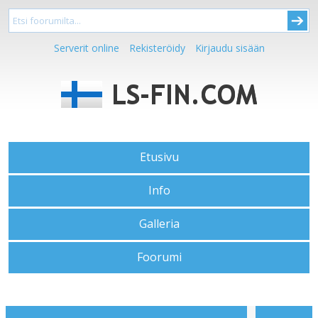
Serverit online
Rekisteröidy
Kirjaudu sisään
Etusivu
Info
Galleria
Foorumi