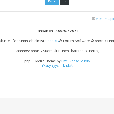
Viesti Ylläpi
Tänään on 08.08.2026 20:54
skustelufoorumin ohjelmisto
phpBB
® Forum Software © phpBB Limi
Käännös: phpBB Suomi (lurttinen, harritapio, Pettis)
phpBB Metro Theme by
PixelGoose Studio
Yksityisyys
|
Ehdot