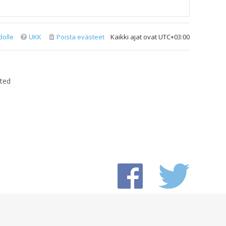
dolle
UKK
Poista evästeet
Kaikki ajat ovat
UTC+03:00
ted