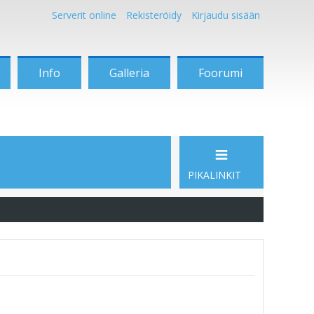
Serverit online
Rekisteröidy
Kirjaudu sisään
Info
Galleria
Foorumi
PIKALINKIT