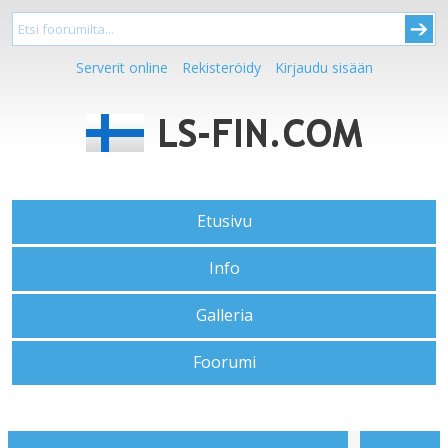
Serverit online
Rekisteröidy
Kirjaudu sisään
Etusivu
Info
Galleria
Foorumi