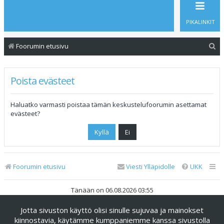
PIKALINKIT
E
Foorumin etusivu
t
s
Poista evästeet
i
Haluatko varmasti poistaa tämän keskustelufoorumin asettamat
evästeet?
Foorumin etusivu
Viesti Ylläpidolle
UKK
Tänään on 06.08.2026 03:55
Jotta sivuston käyttö olisi sinulle sujuvaa ja mainokset
Keskustelufoorumin ohjelmisto
phpBB
® Forum Software ©
phpBB Limited
kiinnostavia, käytämme kumppaniemme kanssa sivustolla