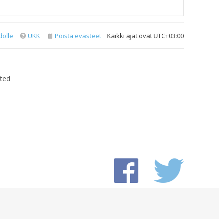
dolle
UKK
Poista evästeet
Kaikki ajat ovat
UTC+03:00
ted