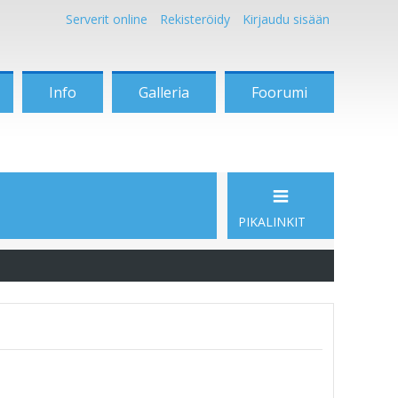
Serverit online
Rekisteröidy
Kirjaudu sisään
Info
Galleria
Foorumi
PIKALINKIT