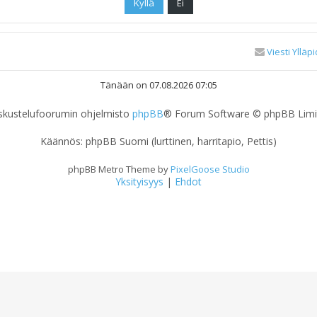
Viesti Ylläpi
Tänään on 07.08.2026 07:05
skustelufoorumin ohjelmisto
phpBB
® Forum Software © phpBB Limi
Käännös: phpBB Suomi (lurttinen, harritapio, Pettis)
phpBB Metro Theme by
PixelGoose Studio
Yksityisyys
|
Ehdot