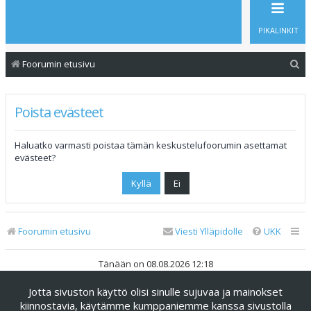
PIKALINKIT
E
Foorumin etusivu
t
s
Poista evästeet
i
Haluatko varmasti poistaa tämän keskustelufoorumin asettamat
evästeet?
Foorumin etusivu
Viesti Ylläpidolle
UKK
Tänään on 08.08.2026 12:18
Jotta sivuston käyttö olisi sinulle sujuvaa ja mainokset
Keskustelufoorumin ohjelmisto
phpBB
® Forum Software ©
phpBB Limited
kiinnostavia, käytämme kumppaniemme kanssa sivustolla