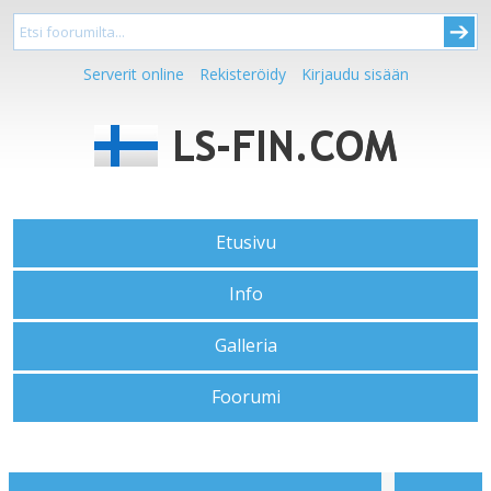
Serverit online
Rekisteröidy
Kirjaudu sisään
Etusivu
Info
Galleria
Foorumi