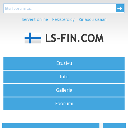
Serverit online
Rekisteröidy
Kirjaudu sisään
Etusivu
Info
Galleria
Foorumi