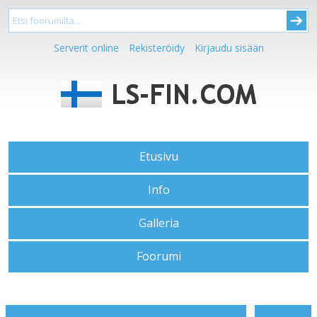
Serverit online
Rekisteröidy
Kirjaudu sisään
Etusivu
Info
Galleria
Foorumi