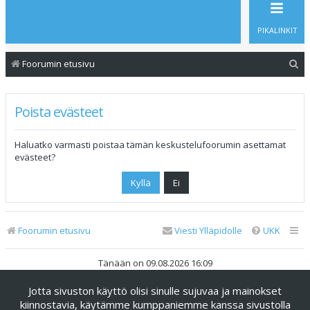
PIKALINKIT
E
Foorumin etusivu
t
s
Poista evästeet
i
Haluatko varmasti poistaa tämän keskustelufoorumin asettamat
evästeet?
Foorumin etusivu
Viesti Ylläpidolle
UKK
Tänään on 09.08.2026 16:09
Jotta sivuston käyttö olisi sinulle sujuvaa ja mainokset
Keskustelufoorumin ohjelmisto
phpBB
® Forum Software ©
phpBB Limited
kiinnostavia, käytämme kumppaniemme kanssa sivustolla