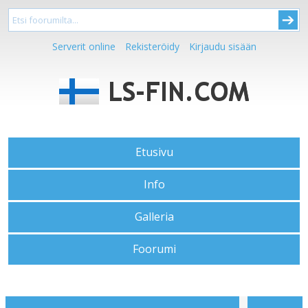
Serverit online
Rekisteröidy
Kirjaudu sisään
Etusivu
Info
Galleria
Foorumi