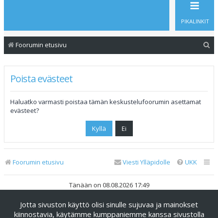
PIKALINKIT
E
Foorumin etusivu
t
s
Poista evästeet
i
Haluatko varmasti poistaa tämän keskustelufoorumin asettamat
evästeet?
Foorumin etusivu
Viesti Ylläpidolle
UKK
Tänään on 08.08.2026 17:49
Jotta sivuston käyttö olisi sinulle sujuvaa ja mainokset
Keskustelufoorumin ohjelmisto
phpBB
® Forum Software ©
phpBB Limited
kiinnostavia, käytämme kumppaniemme kanssa sivustolla