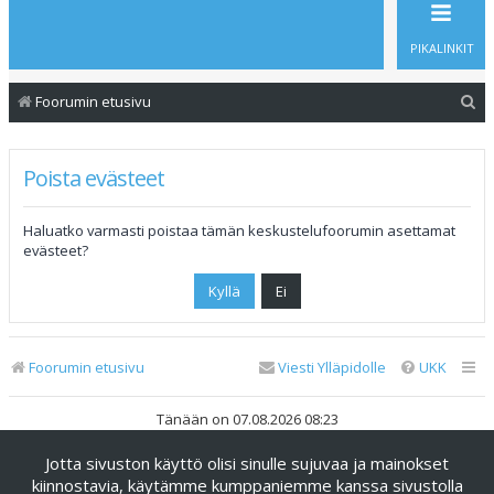
PIKALINKIT
E
Foorumin etusivu
t
s
Poista evästeet
i
Haluatko varmasti poistaa tämän keskustelufoorumin asettamat
evästeet?
Foorumin etusivu
Viesti Ylläpidolle
UKK
Tänään on 07.08.2026 08:23
Jotta sivuston käyttö olisi sinulle sujuvaa ja mainokset
Keskustelufoorumin ohjelmisto
phpBB
® Forum Software ©
phpBB Limited
kiinnostavia, käytämme kumppaniemme kanssa sivustolla