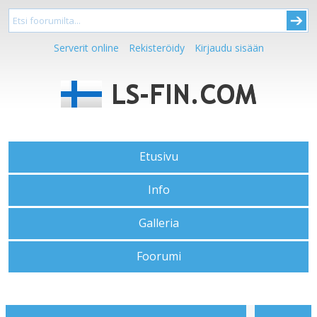
Serverit online
Rekisteröidy
Kirjaudu sisään
Etusivu
Info
Galleria
Foorumi