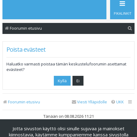
PIKALINKIT
E
Foorumin etusivu
t
s
Poista evästeet
i
Haluatko varmasti poistaa tämän keskustelufoorumin asettamat
evästeet?
Foorumin etusivu
Viesti Ylläpidolle
UKK
Tänään on 08.08.2026 11:21
Jotta sivuston käyttö olisi sinulle sujuvaa ja mainokset
Keskustelufoorumin ohjelmisto
phpBB
® Forum Software ©
phpBB Limited
kiinnostavia, käytämme kumppaniemme kanssa sivustolla