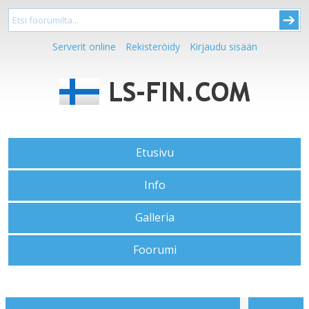
Serverit online
Rekisteröidy
Kirjaudu sisään
Etusivu
Info
Galleria
Foorumi