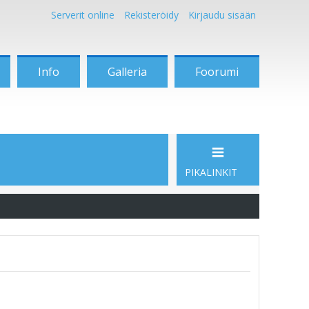
Serverit online
Rekisteröidy
Kirjaudu sisään
Info
Galleria
Foorumi
PIKALINKIT