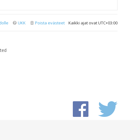
dolle
UKK
Poista evästeet
Kaikki ajat ovat
UTC+03:00
ted