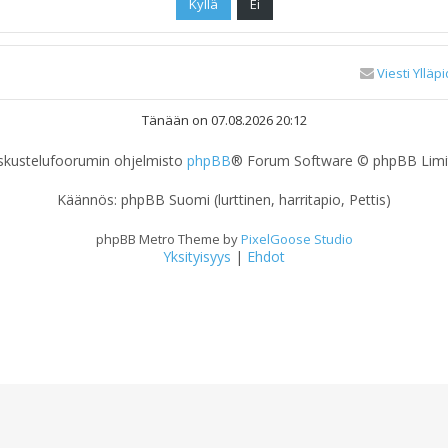
Viesti Ylläpi
Tänään on 07.08.2026 20:12
skustelufoorumin ohjelmisto
phpBB
® Forum Software © phpBB Limi
Käännös: phpBB Suomi (lurttinen, harritapio, Pettis)
phpBB Metro Theme by
PixelGoose Studio
Yksityisyys
|
Ehdot