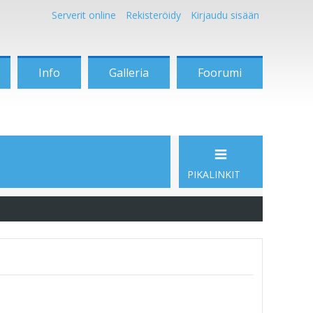
Serverit online
Rekisteröidy
Kirjaudu sisään
Info
Galleria
Foorumi
PIKALINKIT