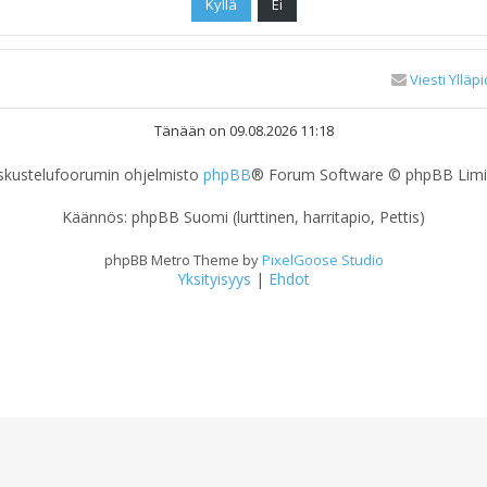
Viesti Ylläpi
Tänään on 09.08.2026 11:18
skustelufoorumin ohjelmisto
phpBB
® Forum Software © phpBB Limi
Käännös: phpBB Suomi (lurttinen, harritapio, Pettis)
phpBB Metro Theme by
PixelGoose Studio
Yksityisyys
|
Ehdot