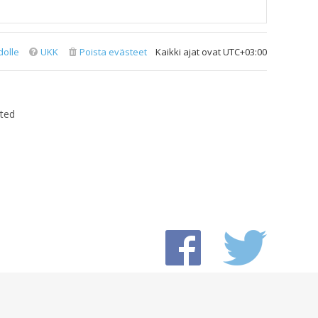
dolle
UKK
Poista evästeet
Kaikki ajat ovat
UTC+03:00
ted