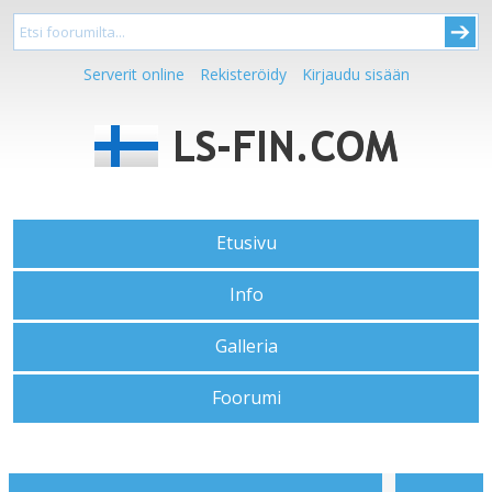
Serverit online
Rekisteröidy
Kirjaudu sisään
Etusivu
Info
Galleria
Foorumi