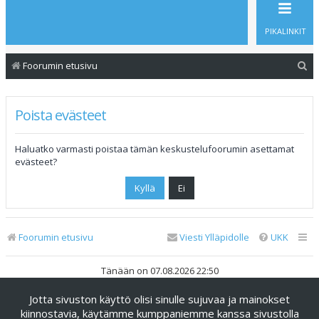
PIKALINKIT
E
Foorumin etusivu
t
s
Poista evästeet
i
Haluatko varmasti poistaa tämän keskustelufoorumin asettamat
evästeet?
Foorumin etusivu
Viesti Ylläpidolle
UKK
Tänään on 07.08.2026 22:50
Jotta sivuston käyttö olisi sinulle sujuvaa ja mainokset
Keskustelufoorumin ohjelmisto
phpBB
® Forum Software ©
phpBB Limited
kiinnostavia, käytämme kumppaniemme kanssa sivustolla