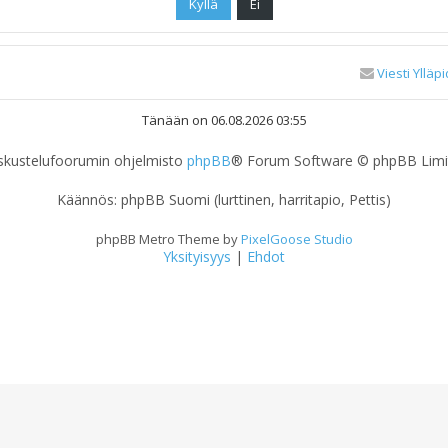
Viesti Ylläpi
Tänään on 06.08.2026 03:55
skustelufoorumin ohjelmisto
phpBB
® Forum Software © phpBB Limi
Käännös: phpBB Suomi (lurttinen, harritapio, Pettis)
phpBB Metro Theme by
PixelGoose Studio
Yksityisyys
|
Ehdot