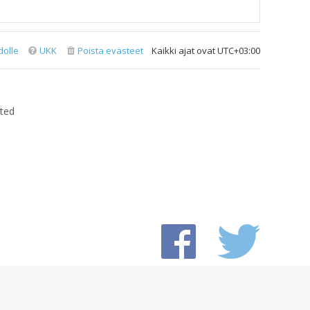
dolle
UKK
Poista evästeet
Kaikki ajat ovat
UTC+03:00
ted