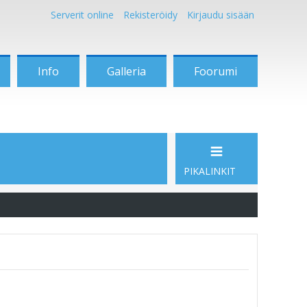
Serverit online
Rekisteröidy
Kirjaudu sisään
Info
Galleria
Foorumi
PIKALINKIT