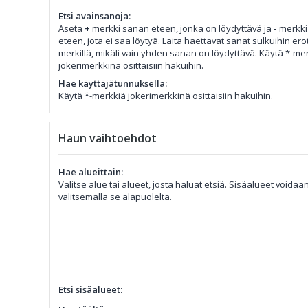
Etsi avainsanoja:
Aseta
+
merkki sanan eteen, jonka on löydyttävä ja
-
merkki
eteen, jota ei saa löytyä. Laita haettavat sanat sulkuihin er
merkillä, mikäli vain yhden sanan on löydyttävä. Käytä *-me
jokerimerkkinä osittaisiin hakuihin.
Hae käyttäjätunnuksella:
Käytä *-merkkiä jokerimerkkinä osittaisiin hakuihin.
Haun vaihtoehdot
Hae alueittain:
Valitse alue tai alueet, josta haluat etsiä. Sisäalueet voida
valitsemalla se alapuolelta.
Etsi sisäalueet: