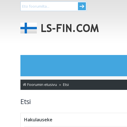
Foorumin etusivu
Etsi
Etsi
Hakulauseke