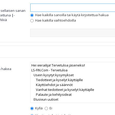
 sellaisen sanan
Hae kaikilla sanoilla tai käytä kirjoitettua hakua
otettuna
|
-
rkkiä
Hae kaikilla vaihtoehdoilla
an hakea
Kyllä
Ei