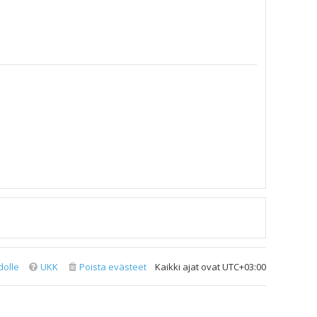
dolle
UKK
Poista evästeet
Kaikki ajat ovat
UTC+03:00