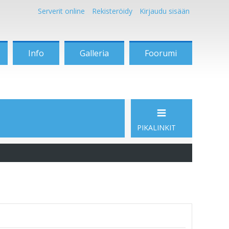
Serverit online
Rekisteröidy
Kirjaudu sisään
Info
Galleria
Foorumi
PIKALINKIT