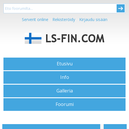
Serverit online
Rekisteröidy
Kirjaudu sisään
Etusivu
Info
Galleria
Foorumi