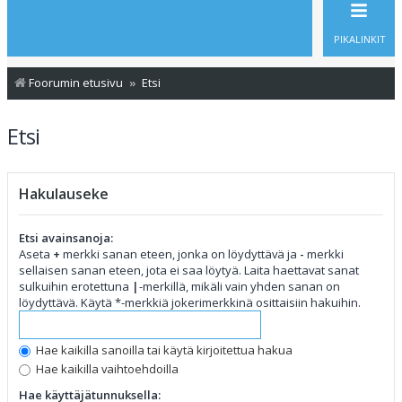
PIKALINKIT
Foorumin etusivu
Etsi
Etsi
Hakulauseke
Etsi avainsanoja:
Aseta
+
merkki sanan eteen, jonka on löydyttävä ja
-
merkki
sellaisen sanan eteen, jota ei saa löytyä. Laita haettavat sanat
sulkuihin erotettuna
|
-merkillä, mikäli vain yhden sanan on
löydyttävä. Käytä *-merkkiä jokerimerkkinä osittaisiin hakuihin.
Hae kaikilla sanoilla tai käytä kirjoitettua hakua
Hae kaikilla vaihtoehdoilla
Hae käyttäjätunnuksella: