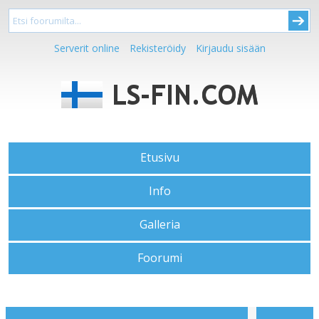
Serverit online
Rekisteröidy
Kirjaudu sisään
Etusivu
Info
Galleria
Foorumi