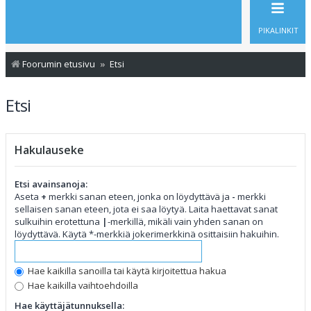
PIKALINKIT
Foorumin etusivu
Etsi
Etsi
Hakulauseke
Etsi avainsanoja:
Aseta
+
merkki sanan eteen, jonka on löydyttävä ja
-
merkki
sellaisen sanan eteen, jota ei saa löytyä. Laita haettavat sanat
sulkuihin erotettuna
|
-merkillä, mikäli vain yhden sanan on
löydyttävä. Käytä *-merkkiä jokerimerkkinä osittaisiin hakuihin.
Hae kaikilla sanoilla tai käytä kirjoitettua hakua
Hae kaikilla vaihtoehdoilla
Hae käyttäjätunnuksella: