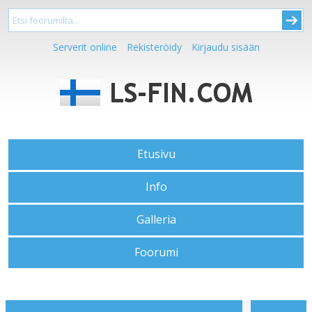
Serverit online
Rekisteröidy
Kirjaudu sisään
Etusivu
Info
Galleria
Foorumi