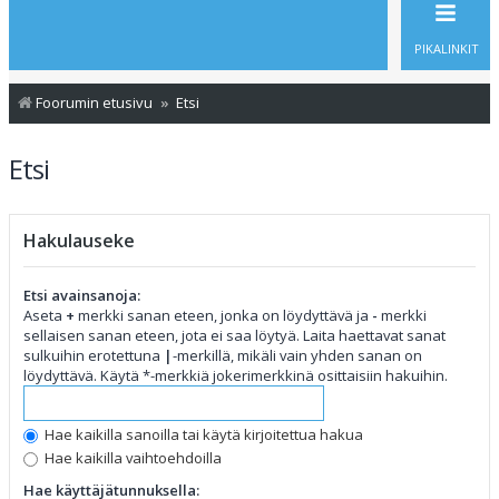
PIKALINKIT
Foorumin etusivu
Etsi
Etsi
Hakulauseke
Etsi avainsanoja:
Aseta
+
merkki sanan eteen, jonka on löydyttävä ja
-
merkki
sellaisen sanan eteen, jota ei saa löytyä. Laita haettavat sanat
sulkuihin erotettuna
|
-merkillä, mikäli vain yhden sanan on
löydyttävä. Käytä *-merkkiä jokerimerkkinä osittaisiin hakuihin.
Hae kaikilla sanoilla tai käytä kirjoitettua hakua
Hae kaikilla vaihtoehdoilla
Hae käyttäjätunnuksella: