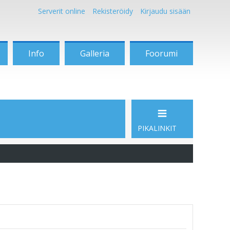
Serverit online
Rekisteröidy
Kirjaudu sisään
Info
Galleria
Foorumi
PIKALINKIT