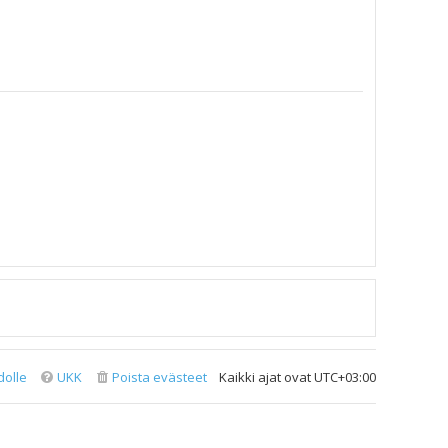
dolle
UKK
Poista evästeet
Kaikki ajat ovat
UTC+03:00