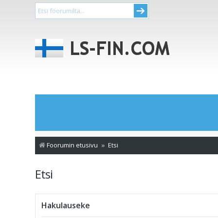
Foorumin etusivu
Etsi
Etsi
Hakulauseke