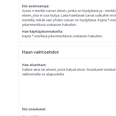
Etsi avainsanoja:
Aseta
+
merkki sanan eteen, jonka on löydyttävä ja
-
merkki
eteen, jota ei saa löytyä. Laita haettavat sanat sulkuihin er
merkillä, mikäli vain yhden sanan on löydyttävä. Käytä *-me
jokerimerkkinä osittaisiin hakuihin.
Hae käyttäjätunnuksella:
Käytä *-merkkiä jokerimerkkinä osittaisiin hakuihin.
Haun vaihtoehdot
Hae alueittain:
Valitse alue tai alueet, josta haluat etsiä. Sisäalueet voida
valitsemalla se alapuolelta.
Etsi sisäalueet: