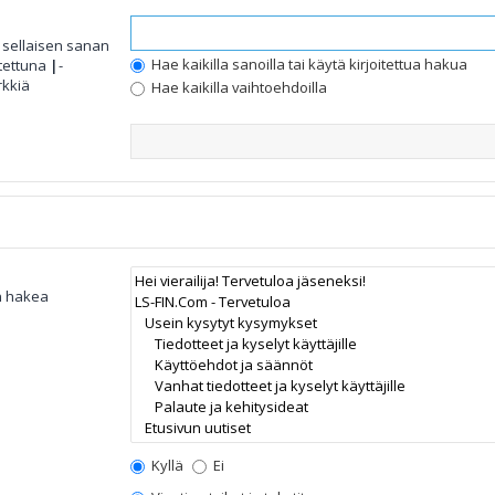
 sellaisen sanan
Hae kaikilla sanoilla tai käytä kirjoitettua hakua
otettuna
|
-
rkkiä
Hae kaikilla vaihtoehdoilla
an hakea
Kyllä
Ei