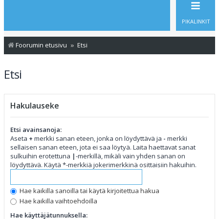
PIKALINKIT
Foorumin etusivu
Etsi
Etsi
Hakulauseke
Etsi avainsanoja:
Aseta
+
merkki sanan eteen, jonka on löydyttävä ja
-
merkki
sellaisen sanan eteen, jota ei saa löytyä. Laita haettavat sanat
sulkuihin erotettuna
|
-merkillä, mikäli vain yhden sanan on
löydyttävä. Käytä *-merkkiä jokerimerkkinä osittaisiin hakuihin.
Hae kaikilla sanoilla tai käytä kirjoitettua hakua
Hae kaikilla vaihtoehdoilla
Hae käyttäjätunnuksella: