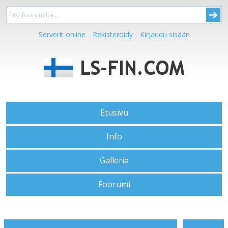
Serverit online
Rekisteröidy
Kirjaudu sisään
Etusivu
Info
Galleria
Foorumi