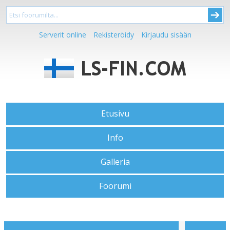
Serverit online
Rekisteröidy
Kirjaudu sisään
Etusivu
Info
Galleria
Foorumi