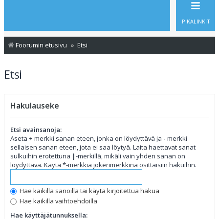
PIKALINKIT
Foorumin etusivu
Etsi
Etsi
Hakulauseke
Etsi avainsanoja:
Aseta
+
merkki sanan eteen, jonka on löydyttävä ja
-
merkki
sellaisen sanan eteen, jota ei saa löytyä. Laita haettavat sanat
sulkuihin erotettuna
|
-merkillä, mikäli vain yhden sanan on
löydyttävä. Käytä *-merkkiä jokerimerkkinä osittaisiin hakuihin.
Hae kaikilla sanoilla tai käytä kirjoitettua hakua
Hae kaikilla vaihtoehdoilla
Hae käyttäjätunnuksella: