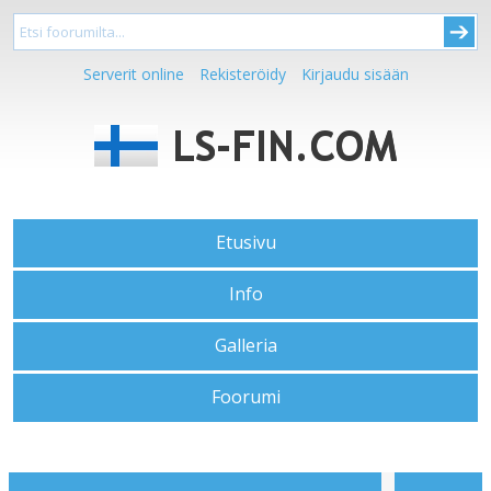
Serverit online
Rekisteröidy
Kirjaudu sisään
Etusivu
Info
Galleria
Foorumi