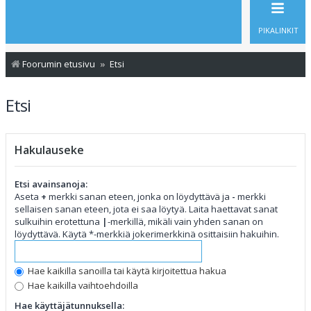
PIKALINKIT
Foorumin etusivu
Etsi
Etsi
Hakulauseke
Etsi avainsanoja:
Aseta
+
merkki sanan eteen, jonka on löydyttävä ja
-
merkki
sellaisen sanan eteen, jota ei saa löytyä. Laita haettavat sanat
sulkuihin erotettuna
|
-merkillä, mikäli vain yhden sanan on
löydyttävä. Käytä *-merkkiä jokerimerkkinä osittaisiin hakuihin.
Hae kaikilla sanoilla tai käytä kirjoitettua hakua
Hae kaikilla vaihtoehdoilla
Hae käyttäjätunnuksella: