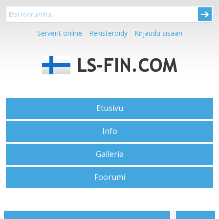
Serverit online
Rekisteröidy
Kirjaudu sisään
Etusivu
Info
Galleria
Foorumi