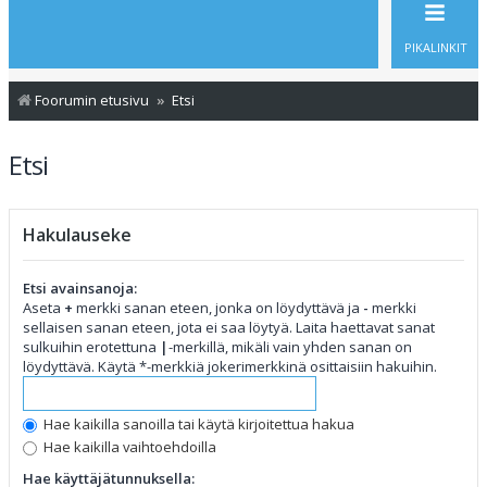
PIKALINKIT
Foorumin etusivu
Etsi
Etsi
Hakulauseke
Etsi avainsanoja:
Aseta
+
merkki sanan eteen, jonka on löydyttävä ja
-
merkki
sellaisen sanan eteen, jota ei saa löytyä. Laita haettavat sanat
sulkuihin erotettuna
|
-merkillä, mikäli vain yhden sanan on
löydyttävä. Käytä *-merkkiä jokerimerkkinä osittaisiin hakuihin.
Hae kaikilla sanoilla tai käytä kirjoitettua hakua
Hae kaikilla vaihtoehdoilla
Hae käyttäjätunnuksella: