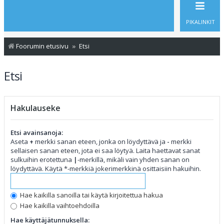
PIKALINKIT
Foorumin etusivu
Etsi
Etsi
Hakulauseke
Etsi avainsanoja:
Aseta
+
merkki sanan eteen, jonka on löydyttävä ja
-
merkki
sellaisen sanan eteen, jota ei saa löytyä. Laita haettavat sanat
sulkuihin erotettuna
|
-merkillä, mikäli vain yhden sanan on
löydyttävä. Käytä *-merkkiä jokerimerkkinä osittaisiin hakuihin.
Hae kaikilla sanoilla tai käytä kirjoitettua hakua
Hae kaikilla vaihtoehdoilla
Hae käyttäjätunnuksella: