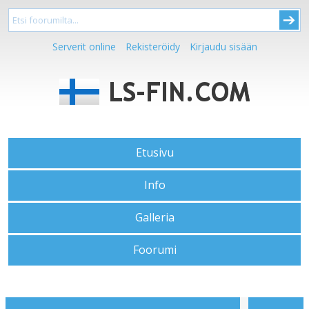
Serverit online
Rekisteröidy
Kirjaudu sisään
Etusivu
Info
Galleria
Foorumi