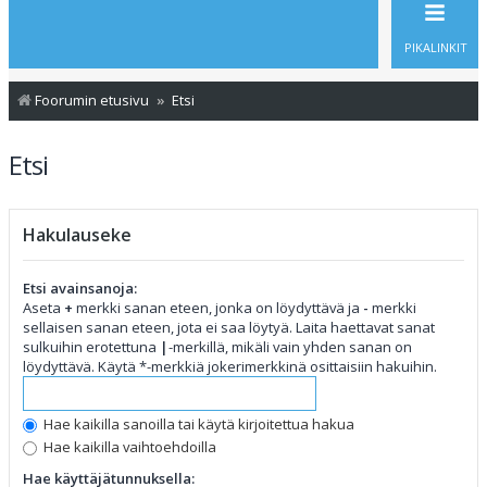
PIKALINKIT
Foorumin etusivu
Etsi
Etsi
Hakulauseke
Etsi avainsanoja:
Aseta
+
merkki sanan eteen, jonka on löydyttävä ja
-
merkki
sellaisen sanan eteen, jota ei saa löytyä. Laita haettavat sanat
sulkuihin erotettuna
|
-merkillä, mikäli vain yhden sanan on
löydyttävä. Käytä *-merkkiä jokerimerkkinä osittaisiin hakuihin.
Hae kaikilla sanoilla tai käytä kirjoitettua hakua
Hae kaikilla vaihtoehdoilla
Hae käyttäjätunnuksella: