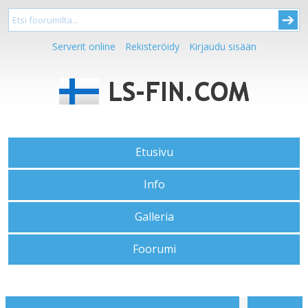
Serverit online
Rekisteröidy
Kirjaudu sisään
Etusivu
Info
Galleria
Foorumi