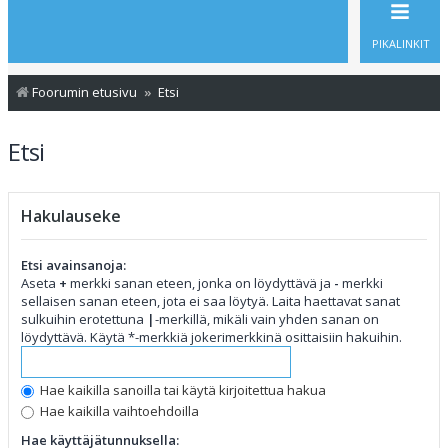
PIKALINKIT
Foorumin etusivu
Etsi
Etsi
Hakulauseke
Etsi avainsanoja:
Aseta
+
merkki sanan eteen, jonka on löydyttävä ja
-
merkki
sellaisen sanan eteen, jota ei saa löytyä. Laita haettavat sanat
sulkuihin erotettuna
|
-merkillä, mikäli vain yhden sanan on
löydyttävä. Käytä *-merkkiä jokerimerkkinä osittaisiin hakuihin.
Hae kaikilla sanoilla tai käytä kirjoitettua hakua
Hae kaikilla vaihtoehdoilla
Hae käyttäjätunnuksella: