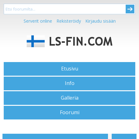
Serverit online
Rekisteröidy
Kirjaudu sisään
Etusivu
Info
Galleria
Foorumi