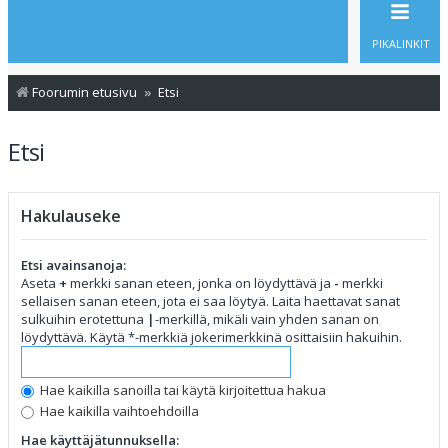
PIKALINKIT
Foorumin etusivu
Etsi
Etsi
Hakulauseke
Etsi avainsanoja:
Aseta
+
merkki sanan eteen, jonka on löydyttävä ja
-
merkki
sellaisen sanan eteen, jota ei saa löytyä. Laita haettavat sanat
sulkuihin erotettuna
|
-merkillä, mikäli vain yhden sanan on
löydyttävä. Käytä *-merkkiä jokerimerkkinä osittaisiin hakuihin.
Hae kaikilla sanoilla tai käytä kirjoitettua hakua
Hae kaikilla vaihtoehdoilla
Hae käyttäjätunnuksella: