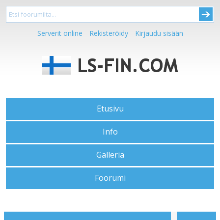
Serverit online
Rekisteröidy
Kirjaudu sisään
Etusivu
Info
Galleria
Foorumi