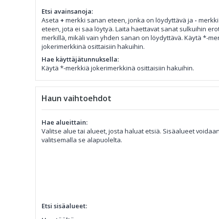
Etsi avainsanoja:
Aseta
+
merkki sanan eteen, jonka on löydyttävä ja
-
merkki
eteen, jota ei saa löytyä. Laita haettavat sanat sulkuihin er
merkillä, mikäli vain yhden sanan on löydyttävä. Käytä *-me
jokerimerkkinä osittaisiin hakuihin.
Hae käyttäjätunnuksella:
Käytä *-merkkiä jokerimerkkinä osittaisiin hakuihin.
Haun vaihtoehdot
Hae alueittain:
Valitse alue tai alueet, josta haluat etsiä. Sisäalueet voida
valitsemalla se alapuolelta.
Etsi sisäalueet: