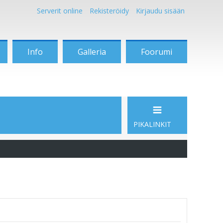
Serverit online
Rekisteröidy
Kirjaudu sisään
Info
Galleria
Foorumi
PIKALINKIT