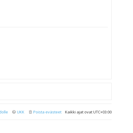
dolle
UKK
Poista evästeet
Kaikki ajat ovat
UTC+03:00