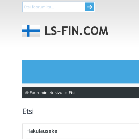
Foorumin etusivu
Etsi
Etsi
Hakulauseke