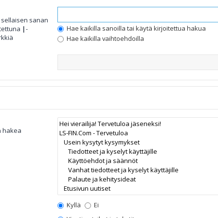
 sellaisen sanan
Hae kaikilla sanoilla tai käytä kirjoitettua hakua
otettuna
|
-
rkkiä
Hae kaikilla vaihtoehdoilla
an hakea
Kyllä
Ei