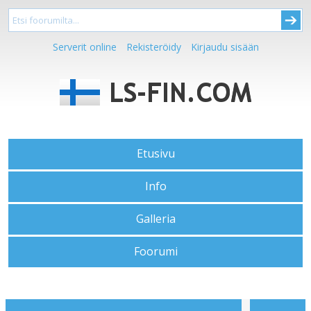
Serverit online
Rekisteröidy
Kirjaudu sisään
Etusivu
Info
Galleria
Foorumi