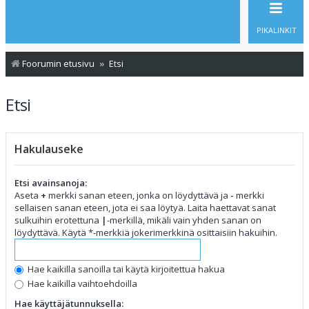
PIKALINKIT
Foorumin etusivu
Etsi
Etsi
Hakulauseke
Etsi avainsanoja:
Aseta
+
merkki sanan eteen, jonka on löydyttävä ja
-
merkki
sellaisen sanan eteen, jota ei saa löytyä. Laita haettavat sanat
sulkuihin erotettuna
|
-merkillä, mikäli vain yhden sanan on
löydyttävä. Käytä *-merkkiä jokerimerkkinä osittaisiin hakuihin.
Hae kaikilla sanoilla tai käytä kirjoitettua hakua
Hae kaikilla vaihtoehdoilla
Hae käyttäjätunnuksella: