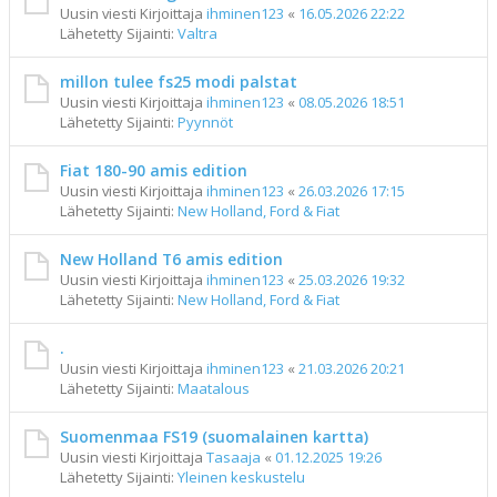
Uusin viesti Kirjoittaja
ihminen123
«
16.05.2026 22:22
Lähetetty Sijainti:
Valtra
millon tulee fs25 modi palstat
Uusin viesti Kirjoittaja
ihminen123
«
08.05.2026 18:51
Lähetetty Sijainti:
Pyynnöt
Fiat 180-90 amis edition
Uusin viesti Kirjoittaja
ihminen123
«
26.03.2026 17:15
Lähetetty Sijainti:
New Holland, Ford & Fiat
New Holland T6 amis edition
Uusin viesti Kirjoittaja
ihminen123
«
25.03.2026 19:32
Lähetetty Sijainti:
New Holland, Ford & Fiat
.
Uusin viesti Kirjoittaja
ihminen123
«
21.03.2026 20:21
Lähetetty Sijainti:
Maatalous
Suomenmaa FS19 (suomalainen kartta)
Uusin viesti Kirjoittaja
Tasaaja
«
01.12.2025 19:26
Lähetetty Sijainti:
Yleinen keskustelu