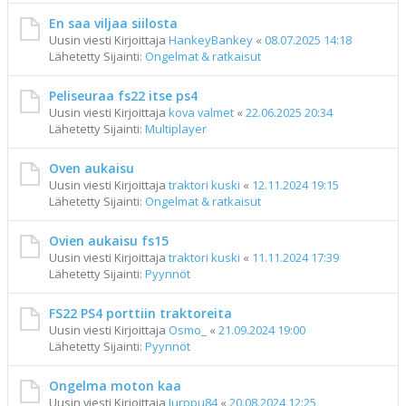
En saa viljaa siilosta
Uusin viesti Kirjoittaja
HankeyBankey
«
08.07.2025 14:18
Lähetetty Sijainti:
Ongelmat & ratkaisut
Peliseuraa fs22 itse ps4
Uusin viesti Kirjoittaja
kova valmet
«
22.06.2025 20:34
Lähetetty Sijainti:
Multiplayer
Oven aukaisu
Uusin viesti Kirjoittaja
traktori kuski
«
12.11.2024 19:15
Lähetetty Sijainti:
Ongelmat & ratkaisut
Ovien aukaisu fs15
Uusin viesti Kirjoittaja
traktori kuski
«
11.11.2024 17:39
Lähetetty Sijainti:
Pyynnöt
FS22 PS4 porttiin traktoreita
Uusin viesti Kirjoittaja
Osmo_
«
21.09.2024 19:00
Lähetetty Sijainti:
Pyynnöt
Ongelma moton kaa
Uusin viesti Kirjoittaja
Jurppu84
«
20.08.2024 12:25