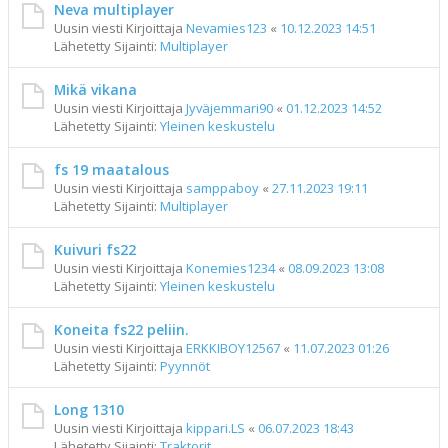
Neva multiplayer
Uusin viesti Kirjoittaja
Nevamies123
«
10.12.2023 14:51
Lähetetty Sijainti:
Multiplayer
Mikä vikana
Uusin viesti Kirjoittaja
Jyväjemmari90
«
01.12.2023 14:52
Lähetetty Sijainti:
Yleinen keskustelu
fs 19 maatalous
Uusin viesti Kirjoittaja
samppaboy
«
27.11.2023 19:11
Lähetetty Sijainti:
Multiplayer
Kuivuri fs22
Uusin viesti Kirjoittaja
Konemies1234
«
08.09.2023 13:08
Lähetetty Sijainti:
Yleinen keskustelu
Koneita fs22 peliin.
Uusin viesti Kirjoittaja
ERKKIBOY12567
«
11.07.2023 01:26
Lähetetty Sijainti:
Pyynnöt
Long 1310
Uusin viesti Kirjoittaja
kippari.LS
«
06.07.2023 18:43
Lähetetty Sijainti:
Traktorit