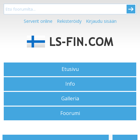
Serverit online
Rekisteröidy
Kirjaudu sisään
Etusivu
Info
Galleria
Foorumi