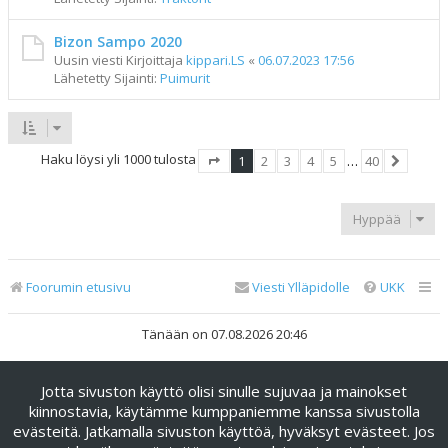
Bizon Sampo 2020
Uusin viesti Kirjoittaja
kippari.LS
«
06.07.2023 17:56
Lähetetty Sijainti:
Puimurit
Haku löysi yli 1000 tulosta
1
2
3
4
5
…
40
Sivu
1
/
40
Seuraav
Hyppää
Foorumin etusivu
Viesti Ylläpidolle
UKK
Tänään on 07.08.2026 20:46
Keskustelufoorumin ohjelmisto
phpBB
® Forum Software ©
Jotta sivuston käyttö olisi sinulle sujuvaa ja mainokset
phpBB Limited
kiinnostavia, käytämme kumppaniemme kanssa sivustolla
Käännös: phpBB Suomi (lurttinen, harritapio, Pettis)
evästeitä. Jatkamalla sivuston käyttöä, hyväksyt evästeet. Jos
phpBB Metro Theme by
PixelGoose Studio