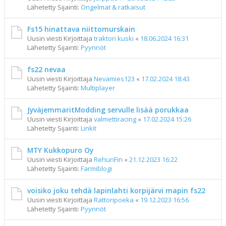
Lähetetty Sijainti:
Ongelmat & ratkaisut
Fs15 hinattava niittomurskain
Uusin viesti Kirjoittaja
traktori kuski
«
18.06.2024 16:31
Lähetetty Sijainti:
Pyynnöt
fs22 nevaa
Uusin viesti Kirjoittaja
Nevamies123
«
17.02.2024 18:43
Lähetetty Sijainti:
Multiplayer
JyväjemmaritModding servulle lisää porukkaa
Uusin viesti Kirjoittaja
valmettiracing
«
17.02.2024 15:26
Lähetetty Sijainti:
Linkit
MTY Kukkopuro Oy
Uusin viesti Kirjoittaja
RehuriFin
«
21.12.2023 16:22
Lähetetty Sijainti:
Farmiblogi
voisiko joku tehdä lapinlahti korpijärvi mapin fs22
Uusin viesti Kirjoittaja
Rattoripoeka
«
19.12.2023 16:56
Lähetetty Sijainti:
Pyynnöt