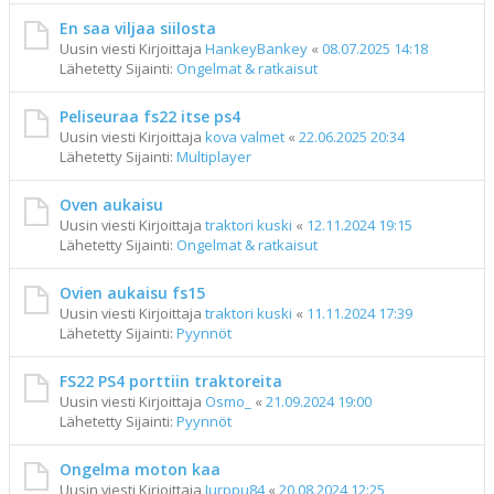
En saa viljaa siilosta
Uusin viesti Kirjoittaja
HankeyBankey
«
08.07.2025 14:18
Lähetetty Sijainti:
Ongelmat & ratkaisut
Peliseuraa fs22 itse ps4
Uusin viesti Kirjoittaja
kova valmet
«
22.06.2025 20:34
Lähetetty Sijainti:
Multiplayer
Oven aukaisu
Uusin viesti Kirjoittaja
traktori kuski
«
12.11.2024 19:15
Lähetetty Sijainti:
Ongelmat & ratkaisut
Ovien aukaisu fs15
Uusin viesti Kirjoittaja
traktori kuski
«
11.11.2024 17:39
Lähetetty Sijainti:
Pyynnöt
FS22 PS4 porttiin traktoreita
Uusin viesti Kirjoittaja
Osmo_
«
21.09.2024 19:00
Lähetetty Sijainti:
Pyynnöt
Ongelma moton kaa
Uusin viesti Kirjoittaja
Jurppu84
«
20.08.2024 12:25