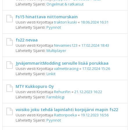
Lähetetty Sijainti:
Ongelmat & ratkaisut
Fs15 hinattava niittomurskain
Uusin viesti Kirjoittaja
traktori kuski
«
18.06.2024 16:31
Lähetetty Sijainti:
Pyynnöt
fs22 nevaa
Uusin viesti Kirjoittaja
Nevamies123
«
17.02.2024 18:43
Lähetetty Sijainti:
Multiplayer
JyväjemmaritModding servulle lisää porukkaa
Uusin viesti Kirjoittaja
valmettiracing
«
17.02.2024 15:26
Lähetetty Sijainti:
Linkit
MTY Kukkopuro Oy
Uusin viesti Kirjoittaja
RehuriFin
«
21.12.2023 16:22
Lähetetty Sijainti:
Farmiblogi
voisiko joku tehdä lapinlahti korpijärvi mapin fs22
Uusin viesti Kirjoittaja
Rattoripoeka
«
19.12.2023 16:56
Lähetetty Sijainti:
Pyynnöt