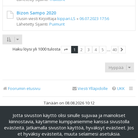
Bizon Sampo 2020
Uusin viesti Kirjoittaja
kippari.LS
«
06.07.2023 17:56
Lähetetty Sijainti:
Puimurit
Haku löysi yli 1000 tulosta
1
2
3
4
5
…
40
Sivu
1
/
40
Seuraav
Hyppää
Foorumin etusivu
Viesti Ylläpidolle
UKK
Tänään on 08.08.2026 10:12
Jotta sivuston käyttö olisi sinulle sujuvaa ja mainokset
Keskustelufoorumin ohjelmisto
phpBB
® Forum Software ©
phpBB Limited
kiinnostavia, käytämme kumppaniemme kanssa sivustolla
evästeitä. Jatkamalla sivuston käyttöä, hyväksyt evästeet. Jos
Käännös: phpBB Suomi (lurttinen, harritapio, Pettis)
et hyväksy evästeitä, muuta selaimesi asetuksia.
phpBB Metro Theme by
PixelGoose Studio