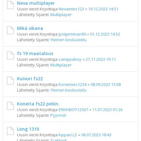
Neva multiplayer
Uusin viesti Kirjoittaja
Nevamies123
«
10.12.2023 14:51
Lähetetty Sijainti:
Multiplayer
Mikä vikana
Uusin viesti Kirjoittaja
Jyväjemmari90
«
01.12.2023 14:52
Lähetetty Sijainti:
Yleinen keskustelu
fs 19 maatalous
Uusin viesti Kirjoittaja
samppaboy
«
27.11.2023 19:11
Lähetetty Sijainti:
Multiplayer
Kuivuri fs22
Uusin viesti Kirjoittaja
Konemies1234
«
08.09.2023 13:08
Lähetetty Sijainti:
Yleinen keskustelu
Koneita fs22 peliin.
Uusin viesti Kirjoittaja
ERKKIBOY12567
«
11.07.2023 01:26
Lähetetty Sijainti:
Pyynnöt
Long 1310
Uusin viesti Kirjoittaja
kippari.LS
«
06.07.2023 18:43
Lähetetty Sijainti:
Traktorit