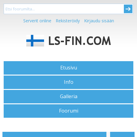
Serverit online
Rekisteröidy
Kirjaudu sisään
Etusivu
Info
Galleria
Foorumi