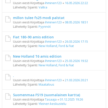
Uusin viesti Kirjoittaja
ihminen123
«
16.05.2026 22:22
Lähetetty Sijainti:
Valtra
millon tulee fs25 modi palstat
Uusin viesti Kirjoittaja
ihminen123
«
08.05.2026 18:51
Lähetetty Sijainti:
Pyynnöt
Fiat 180-90 amis edition
Uusin viesti Kirjoittaja
ihminen123
«
26.03.2026 17:15
Lähetetty Sijainti:
New Holland, Ford & Fiat
New Holland T6 amis edition
Uusin viesti Kirjoittaja
ihminen123
«
25.03.2026 19:32
Lähetetty Sijainti:
New Holland, Ford & Fiat
.
Uusin viesti Kirjoittaja
ihminen123
«
21.03.2026 20:21
Lähetetty Sijainti:
Maatalous
Suomenmaa FS19 (suomalainen kartta)
Uusin viesti Kirjoittaja
Tasaaja
«
01.12.2025 19:26
Lähetetty Sijainti:
Yleinen keskustelu