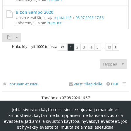
Bizon Sampo 2020
Uusin viesti Kirjoittaja
kippari.LS
«
06.07.2023 17:56
Lähetetty Sijainti:
Puimurit
Haku löysi yli 1000 tulosta
1
2
3
4
5
…
40
Sivu
1
/
40
Seuraav
Hyppää
Foorumin etusivu
Viesti Ylläpidolle
UKK
Tänään on 07.08.2026 16:57
Jotta sivuston käyttö olisi sinulle sujuvaa ja mainokset
Keskustelufoorumin ohjelmisto
phpBB
® Forum Software ©
phpBB Limited
kiinnostavia, käytämme kumppaniemme kanssa sivustolla
evästeitä. Jatkamalla sivuston käyttöä, hyväksyt evästeet. Jos
Käännös: phpBB Suomi (lurttinen, harritapio, Pettis)
et hyväksy evästeitä, muuta selaimesi asetuksia.
phpBB Metro Theme by
PixelGoose Studio