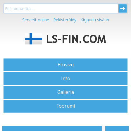
Serverit online
Rekisteröidy
Kirjaudu sisään
Etusivu
Info
Galleria
Foorumi