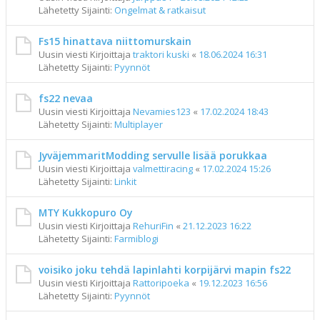
Lähetetty Sijainti:
Ongelmat & ratkaisut
Fs15 hinattava niittomurskain
Uusin viesti Kirjoittaja
traktori kuski
«
18.06.2024 16:31
Lähetetty Sijainti:
Pyynnöt
fs22 nevaa
Uusin viesti Kirjoittaja
Nevamies123
«
17.02.2024 18:43
Lähetetty Sijainti:
Multiplayer
JyväjemmaritModding servulle lisää porukkaa
Uusin viesti Kirjoittaja
valmettiracing
«
17.02.2024 15:26
Lähetetty Sijainti:
Linkit
MTY Kukkopuro Oy
Uusin viesti Kirjoittaja
RehuriFin
«
21.12.2023 16:22
Lähetetty Sijainti:
Farmiblogi
voisiko joku tehdä lapinlahti korpijärvi mapin fs22
Uusin viesti Kirjoittaja
Rattoripoeka
«
19.12.2023 16:56
Lähetetty Sijainti:
Pyynnöt