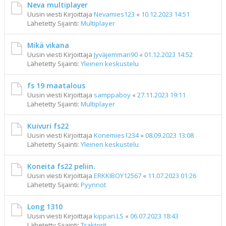
Neva multiplayer
Uusin viesti Kirjoittaja
Nevamies123
«
10.12.2023 14:51
Lähetetty Sijainti:
Multiplayer
Mikä vikana
Uusin viesti Kirjoittaja
Jyväjemmari90
«
01.12.2023 14:52
Lähetetty Sijainti:
Yleinen keskustelu
fs 19 maatalous
Uusin viesti Kirjoittaja
samppaboy
«
27.11.2023 19:11
Lähetetty Sijainti:
Multiplayer
Kuivuri fs22
Uusin viesti Kirjoittaja
Konemies1234
«
08.09.2023 13:08
Lähetetty Sijainti:
Yleinen keskustelu
Koneita fs22 peliin.
Uusin viesti Kirjoittaja
ERKKIBOY12567
«
11.07.2023 01:26
Lähetetty Sijainti:
Pyynnöt
Long 1310
Uusin viesti Kirjoittaja
kippari.LS
«
06.07.2023 18:43
Lähetetty Sijainti:
Traktorit