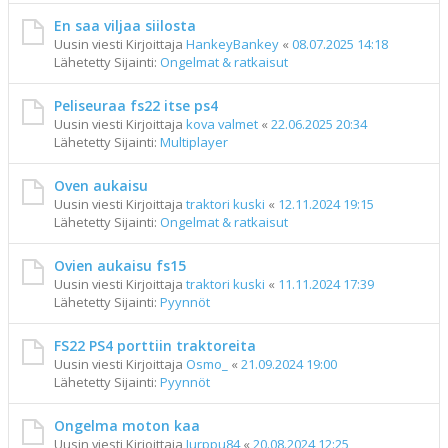
En saa viljaa siilosta
Uusin viesti Kirjoittaja
HankeyBankey
«
08.07.2025 14:18
Lähetetty Sijainti:
Ongelmat & ratkaisut
Peliseuraa fs22 itse ps4
Uusin viesti Kirjoittaja
kova valmet
«
22.06.2025 20:34
Lähetetty Sijainti:
Multiplayer
Oven aukaisu
Uusin viesti Kirjoittaja
traktori kuski
«
12.11.2024 19:15
Lähetetty Sijainti:
Ongelmat & ratkaisut
Ovien aukaisu fs15
Uusin viesti Kirjoittaja
traktori kuski
«
11.11.2024 17:39
Lähetetty Sijainti:
Pyynnöt
FS22 PS4 porttiin traktoreita
Uusin viesti Kirjoittaja
Osmo_
«
21.09.2024 19:00
Lähetetty Sijainti:
Pyynnöt
Ongelma moton kaa
Uusin viesti Kirjoittaja
Jurppu84
«
20.08.2024 12:25