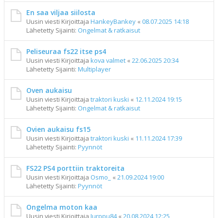
En saa viljaa siilosta
Uusin viesti Kirjoittaja
HankeyBankey
«
08.07.2025 14:18
Lähetetty Sijainti:
Ongelmat & ratkaisut
Peliseuraa fs22 itse ps4
Uusin viesti Kirjoittaja
kova valmet
«
22.06.2025 20:34
Lähetetty Sijainti:
Multiplayer
Oven aukaisu
Uusin viesti Kirjoittaja
traktori kuski
«
12.11.2024 19:15
Lähetetty Sijainti:
Ongelmat & ratkaisut
Ovien aukaisu fs15
Uusin viesti Kirjoittaja
traktori kuski
«
11.11.2024 17:39
Lähetetty Sijainti:
Pyynnöt
FS22 PS4 porttiin traktoreita
Uusin viesti Kirjoittaja
Osmo_
«
21.09.2024 19:00
Lähetetty Sijainti:
Pyynnöt
Ongelma moton kaa
Uusin viesti Kirjoittaja
Jurppu84
«
20.08.2024 12:25