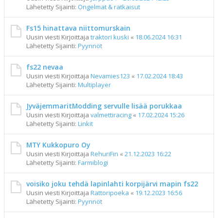
Lähetetty Sijainti:
Ongelmat & ratkaisut
Fs15 hinattava niittomurskain
Uusin viesti Kirjoittaja
traktori kuski
«
18.06.2024 16:31
Lähetetty Sijainti:
Pyynnöt
fs22 nevaa
Uusin viesti Kirjoittaja
Nevamies123
«
17.02.2024 18:43
Lähetetty Sijainti:
Multiplayer
JyväjemmaritModding servulle lisää porukkaa
Uusin viesti Kirjoittaja
valmettiracing
«
17.02.2024 15:26
Lähetetty Sijainti:
Linkit
MTY Kukkopuro Oy
Uusin viesti Kirjoittaja
RehuriFin
«
21.12.2023 16:22
Lähetetty Sijainti:
Farmiblogi
voisiko joku tehdä lapinlahti korpijärvi mapin fs22
Uusin viesti Kirjoittaja
Rattoripoeka
«
19.12.2023 16:56
Lähetetty Sijainti:
Pyynnöt