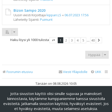
Bizon Sampo 2020
Uusin viesti Kirjoittaja
kippari.LS
«
06.07.2023 17:56
Lähetetty Sijainti:
Puimurit
Haku löysi yli 1000 tulosta
1
2
3
4
5
…
40
Sivu
1
/
40
Seuraav
Hyppää
Foorumin etusivu
Viesti Ylläpidolle
UKK
Tänään on 08.08.2026 10:05
Jotta sivuston käyttö olisi sinulle sujuvaa ja mainokset
Keskustelufoorumin ohjelmisto
phpBB
® Forum Software ©
phpBB Limited
kiinnostavia, käytämme kumppaniemme kanssa sivustolla
evästeitä. Jatkamalla sivuston käyttöä, hyväksyt evästeet. Jos
Käännös: phpBB Suomi (lurttinen, harritapio, Pettis)
et hyväksy evästeitä, muuta selaimesi asetuksia.
phpBB Metro Theme by
PixelGoose Studio