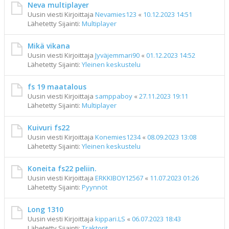
Neva multiplayer
Uusin viesti Kirjoittaja
Nevamies123
«
10.12.2023 14:51
Lähetetty Sijainti:
Multiplayer
Mikä vikana
Uusin viesti Kirjoittaja
Jyväjemmari90
«
01.12.2023 14:52
Lähetetty Sijainti:
Yleinen keskustelu
fs 19 maatalous
Uusin viesti Kirjoittaja
samppaboy
«
27.11.2023 19:11
Lähetetty Sijainti:
Multiplayer
Kuivuri fs22
Uusin viesti Kirjoittaja
Konemies1234
«
08.09.2023 13:08
Lähetetty Sijainti:
Yleinen keskustelu
Koneita fs22 peliin.
Uusin viesti Kirjoittaja
ERKKIBOY12567
«
11.07.2023 01:26
Lähetetty Sijainti:
Pyynnöt
Long 1310
Uusin viesti Kirjoittaja
kippari.LS
«
06.07.2023 18:43
Lähetetty Sijainti:
Traktorit