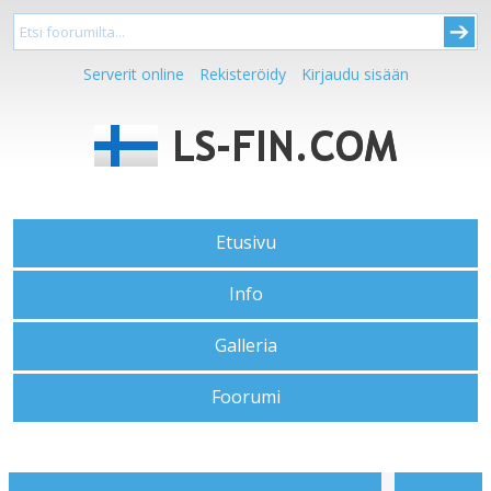
Serverit online
Rekisteröidy
Kirjaudu sisään
Etusivu
Info
Galleria
Foorumi