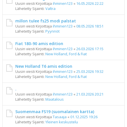
Uusin viesti Kirjoittaja
ihminen123
«
16.05.2026 22:22
Lähetetty Sijainti:
Valtra
millon tulee fs25 modi palstat
Uusin viesti Kirjoittaja
ihminen123
«
08.05.2026 18:51
Lähetetty Sijainti:
Pyynnöt
Fiat 180-90 amis edition
Uusin viesti Kirjoittaja
ihminen123
«
26.03.2026 17:15
Lähetetty Sijainti:
New Holland, Ford & Fiat
New Holland T6 amis edition
Uusin viesti Kirjoittaja
ihminen123
«
25.03.2026 19:32
Lähetetty Sijainti:
New Holland, Ford & Fiat
.
Uusin viesti Kirjoittaja
ihminen123
«
21.03.2026 20:21
Lähetetty Sijainti:
Maatalous
Suomenmaa FS19 (suomalainen kartta)
Uusin viesti Kirjoittaja
Tasaaja
«
01.12.2025 19:26
Lähetetty Sijainti:
Yleinen keskustelu