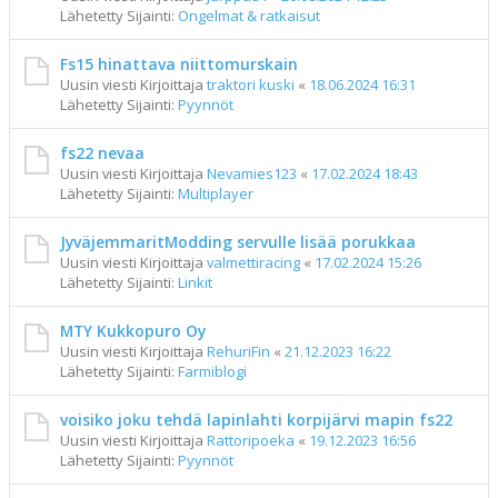
Lähetetty Sijainti:
Ongelmat & ratkaisut
Fs15 hinattava niittomurskain
Uusin viesti Kirjoittaja
traktori kuski
«
18.06.2024 16:31
Lähetetty Sijainti:
Pyynnöt
fs22 nevaa
Uusin viesti Kirjoittaja
Nevamies123
«
17.02.2024 18:43
Lähetetty Sijainti:
Multiplayer
JyväjemmaritModding servulle lisää porukkaa
Uusin viesti Kirjoittaja
valmettiracing
«
17.02.2024 15:26
Lähetetty Sijainti:
Linkit
MTY Kukkopuro Oy
Uusin viesti Kirjoittaja
RehuriFin
«
21.12.2023 16:22
Lähetetty Sijainti:
Farmiblogi
voisiko joku tehdä lapinlahti korpijärvi mapin fs22
Uusin viesti Kirjoittaja
Rattoripoeka
«
19.12.2023 16:56
Lähetetty Sijainti:
Pyynnöt