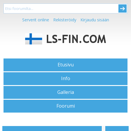
Serverit online
Rekisteröidy
Kirjaudu sisään
Etusivu
Info
Galleria
Foorumi