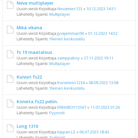
Neva multiplayer
Uusin viesti Kirjoittaja
Nevamies123
«
10.12.2023 14:51
Lähetetty Sijainti:
Multiplayer
Mikä vikana
Uusin viesti Kirjoittaja
Jyväjemmari90
«
01.12.2023 14:52
Lähetetty Sijainti:
Yleinen keskustelu
fs 19 maatalous
Uusin viesti Kirjoittaja
samppaboy
«
27.11.2023 19:11
Lähetetty Sijainti:
Multiplayer
Kuivuri fs22
Uusin viesti Kirjoittaja
Konemies1234
«
08.09.2023 13:08
Lähetetty Sijainti:
Yleinen keskustelu
Koneita fs22 peliin.
Uusin viesti Kirjoittaja
ERKKIBOY12567
«
11.07.2023 01:26
Lähetetty Sijainti:
Pyynnöt
Long 1310
Uusin viesti Kirjoittaja
kippari.LS
«
06.07.2023 18:43
Lähetetty Sijainti:
Traktorit