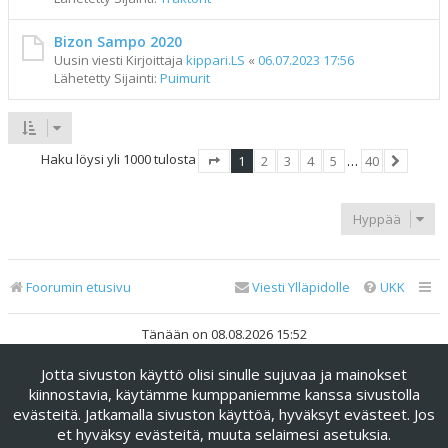
Bizon Sampo 2020
Uusin viesti Kirjoittaja
kippari.LS
«
06.07.2023 17:56
Lähetetty Sijainti:
Puimurit
Haku löysi yli 1000 tulosta
1
2
3
4
5
…
40
Sivu
1
/
40
Seuraav
Hyppää
Foorumin etusivu
Viesti Ylläpidolle
UKK
Tänään on 08.08.2026 15:52
Jotta sivuston käyttö olisi sinulle sujuvaa ja mainokset
Keskustelufoorumin ohjelmisto
phpBB
® Forum Software ©
phpBB Limited
kiinnostavia, käytämme kumppaniemme kanssa sivustolla
evästeitä. Jatkamalla sivuston käyttöä, hyväksyt evästeet. Jos
Käännös: phpBB Suomi (lurttinen, harritapio, Pettis)
et hyväksy evästeitä, muuta selaimesi asetuksia.
phpBB Metro Theme by
PixelGoose Studio