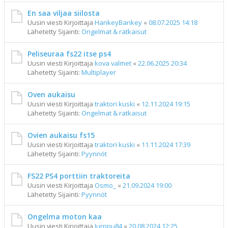
En saa viljaa siilosta
Uusin viesti Kirjoittaja
HankeyBankey
«
08.07.2025 14:18
Lähetetty Sijainti:
Ongelmat & ratkaisut
Peliseuraa fs22 itse ps4
Uusin viesti Kirjoittaja
kova valmet
«
22.06.2025 20:34
Lähetetty Sijainti:
Multiplayer
Oven aukaisu
Uusin viesti Kirjoittaja
traktori kuski
«
12.11.2024 19:15
Lähetetty Sijainti:
Ongelmat & ratkaisut
Ovien aukaisu fs15
Uusin viesti Kirjoittaja
traktori kuski
«
11.11.2024 17:39
Lähetetty Sijainti:
Pyynnöt
FS22 PS4 porttiin traktoreita
Uusin viesti Kirjoittaja
Osmo_
«
21.09.2024 19:00
Lähetetty Sijainti:
Pyynnöt
Ongelma moton kaa
Uusin viesti Kirjoittaja
Jurppu84
«
20.08.2024 12:25