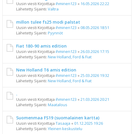
Uusin viesti Kirjoittaja
ihminen123
«
16.05.2026 22:22
Lähetetty Sijainti:
Valtra
millon tulee fs25 modi palstat
Uusin viesti Kirjoittaja
ihminen123
«
08.05.2026 18:51
Lähetetty Sijainti:
Pyynnöt
Fiat 180-90 amis edition
Uusin viesti Kirjoittaja
ihminen123
«
26.03.2026 17:15
Lähetetty Sijainti:
New Holland, Ford & Fiat
New Holland T6 amis edition
Uusin viesti Kirjoittaja
ihminen123
«
25.03.2026 19:32
Lähetetty Sijainti:
New Holland, Ford & Fiat
.
Uusin viesti Kirjoittaja
ihminen123
«
21.03.2026 20:21
Lähetetty Sijainti:
Maatalous
Suomenmaa FS19 (suomalainen kartta)
Uusin viesti Kirjoittaja
Tasaaja
«
01.12.2025 19:26
Lähetetty Sijainti:
Yleinen keskustelu