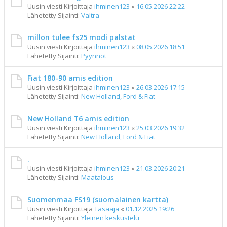
Uusin viesti Kirjoittaja
ihminen123
«
16.05.2026 22:22
Lähetetty Sijainti:
Valtra
millon tulee fs25 modi palstat
Uusin viesti Kirjoittaja
ihminen123
«
08.05.2026 18:51
Lähetetty Sijainti:
Pyynnöt
Fiat 180-90 amis edition
Uusin viesti Kirjoittaja
ihminen123
«
26.03.2026 17:15
Lähetetty Sijainti:
New Holland, Ford & Fiat
New Holland T6 amis edition
Uusin viesti Kirjoittaja
ihminen123
«
25.03.2026 19:32
Lähetetty Sijainti:
New Holland, Ford & Fiat
.
Uusin viesti Kirjoittaja
ihminen123
«
21.03.2026 20:21
Lähetetty Sijainti:
Maatalous
Suomenmaa FS19 (suomalainen kartta)
Uusin viesti Kirjoittaja
Tasaaja
«
01.12.2025 19:26
Lähetetty Sijainti:
Yleinen keskustelu