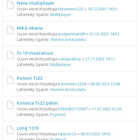
Neva multiplayer
Uusin viesti Kirjoittaja
Nevamies123
«
10.12.2023 14:51
Lähetetty Sijainti:
Multiplayer
Mikä vikana
Uusin viesti Kirjoittaja
Jyväjemmari90
«
01.12.2023 14:52
Lähetetty Sijainti:
Yleinen keskustelu
fs 19 maatalous
Uusin viesti Kirjoittaja
samppaboy
«
27.11.2023 19:11
Lähetetty Sijainti:
Multiplayer
Kuivuri fs22
Uusin viesti Kirjoittaja
Konemies1234
«
08.09.2023 13:08
Lähetetty Sijainti:
Yleinen keskustelu
Koneita fs22 peliin.
Uusin viesti Kirjoittaja
ERKKIBOY12567
«
11.07.2023 01:26
Lähetetty Sijainti:
Pyynnöt
Long 1310
Uusin viesti Kirjoittaja
kippari.LS
«
06.07.2023 18:43
Lähetetty Sijainti:
Traktorit