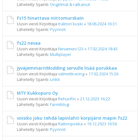
Lähetetty Sijainti:
Ongelmat & ratkaisut
Fs15 hinattava niittomurskain
Uusin viesti Kirjoittaja
traktori kuski
«
18.06.2024 16:31
Lähetetty Sijainti:
Pyynnöt
fs22 nevaa
Uusin viesti Kirjoittaja
Nevamies123
«
17.02.2024 18:43
Lähetetty Sijainti:
Multiplayer
JyväjemmaritModding servulle lisää porukkaa
Uusin viesti Kirjoittaja
valmettiracing
«
17.02.2024 15:26
Lähetetty Sijainti:
Linkit
MTY Kukkopuro Oy
Uusin viesti Kirjoittaja
RehuriFin
«
21.12.2023 16:22
Lähetetty Sijainti:
Farmiblogi
voisiko joku tehdä lapinlahti korpijärvi mapin fs22
Uusin viesti Kirjoittaja
Rattoripoeka
«
19.12.2023 16:56
Lähetetty Sijainti:
Pyynnöt