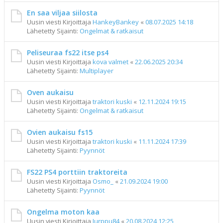
En saa viljaa siilosta
Uusin viesti Kirjoittaja
HankeyBankey
«
08.07.2025 14:18
Lähetetty Sijainti:
Ongelmat & ratkaisut
Peliseuraa fs22 itse ps4
Uusin viesti Kirjoittaja
kova valmet
«
22.06.2025 20:34
Lähetetty Sijainti:
Multiplayer
Oven aukaisu
Uusin viesti Kirjoittaja
traktori kuski
«
12.11.2024 19:15
Lähetetty Sijainti:
Ongelmat & ratkaisut
Ovien aukaisu fs15
Uusin viesti Kirjoittaja
traktori kuski
«
11.11.2024 17:39
Lähetetty Sijainti:
Pyynnöt
FS22 PS4 porttiin traktoreita
Uusin viesti Kirjoittaja
Osmo_
«
21.09.2024 19:00
Lähetetty Sijainti:
Pyynnöt
Ongelma moton kaa
Uusin viesti Kirjoittaja
Jurppu84
«
20.08.2024 12:25