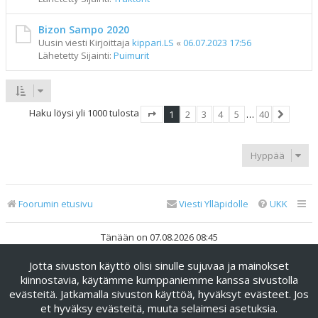
Bizon Sampo 2020
Uusin viesti Kirjoittaja
kippari.LS
«
06.07.2023 17:56
Lähetetty Sijainti:
Puimurit
Haku löysi yli 1000 tulosta
1
2
3
4
5
…
40
Sivu
1
/
40
Seuraav
Hyppää
Foorumin etusivu
Viesti Ylläpidolle
UKK
Tänään on 07.08.2026 08:45
Jotta sivuston käyttö olisi sinulle sujuvaa ja mainokset
Keskustelufoorumin ohjelmisto
phpBB
® Forum Software ©
phpBB Limited
kiinnostavia, käytämme kumppaniemme kanssa sivustolla
evästeitä. Jatkamalla sivuston käyttöä, hyväksyt evästeet. Jos
Käännös: phpBB Suomi (lurttinen, harritapio, Pettis)
et hyväksy evästeitä, muuta selaimesi asetuksia.
phpBB Metro Theme by
PixelGoose Studio