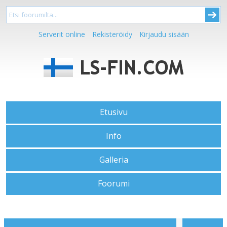
Serverit online
Rekisteröidy
Kirjaudu sisään
Etusivu
Info
Galleria
Foorumi