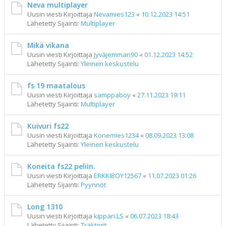
Neva multiplayer
Uusin viesti Kirjoittaja
Nevamies123
«
10.12.2023 14:51
Lähetetty Sijainti:
Multiplayer
Mikä vikana
Uusin viesti Kirjoittaja
Jyväjemmari90
«
01.12.2023 14:52
Lähetetty Sijainti:
Yleinen keskustelu
fs 19 maatalous
Uusin viesti Kirjoittaja
samppaboy
«
27.11.2023 19:11
Lähetetty Sijainti:
Multiplayer
Kuivuri fs22
Uusin viesti Kirjoittaja
Konemies1234
«
08.09.2023 13:08
Lähetetty Sijainti:
Yleinen keskustelu
Koneita fs22 peliin.
Uusin viesti Kirjoittaja
ERKKIBOY12567
«
11.07.2023 01:26
Lähetetty Sijainti:
Pyynnöt
Long 1310
Uusin viesti Kirjoittaja
kippari.LS
«
06.07.2023 18:43
Lähetetty Sijainti:
Traktorit