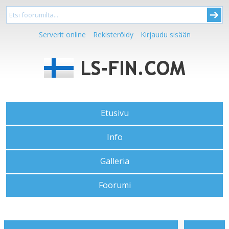
Serverit online
Rekisteröidy
Kirjaudu sisään
Etusivu
Info
Galleria
Foorumi