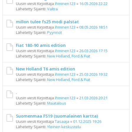
Uusin viesti Kirjoittaja
ihminen123
«
16.05.2026 22:22
Lähetetty Sijainti:
Valtra
millon tulee fs25 modi palstat
Uusin viesti Kirjoittaja
ihminen123
«
08.05.2026 18:51
Lähetetty Sijainti:
Pyynnöt
Fiat 180-90 amis edition
Uusin viesti Kirjoittaja
ihminen123
«
26.03.2026 17:15
Lähetetty Sijainti:
New Holland, Ford & Fiat
New Holland T6 amis edition
Uusin viesti Kirjoittaja
ihminen123
«
25.03.2026 19:32
Lähetetty Sijainti:
New Holland, Ford & Fiat
.
Uusin viesti Kirjoittaja
ihminen123
«
21.03.2026 20:21
Lähetetty Sijainti:
Maatalous
Suomenmaa FS19 (suomalainen kartta)
Uusin viesti Kirjoittaja
Tasaaja
«
01.12.2025 19:26
Lähetetty Sijainti:
Yleinen keskustelu