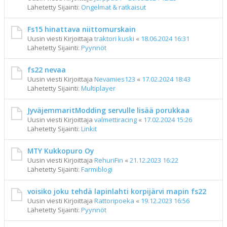
Lähetetty Sijainti:
Ongelmat & ratkaisut
Fs15 hinattava niittomurskain
Uusin viesti Kirjoittaja
traktori kuski
«
18.06.2024 16:31
Lähetetty Sijainti:
Pyynnöt
fs22 nevaa
Uusin viesti Kirjoittaja
Nevamies123
«
17.02.2024 18:43
Lähetetty Sijainti:
Multiplayer
JyväjemmaritModding servulle lisää porukkaa
Uusin viesti Kirjoittaja
valmettiracing
«
17.02.2024 15:26
Lähetetty Sijainti:
Linkit
MTY Kukkopuro Oy
Uusin viesti Kirjoittaja
RehuriFin
«
21.12.2023 16:22
Lähetetty Sijainti:
Farmiblogi
voisiko joku tehdä lapinlahti korpijärvi mapin fs22
Uusin viesti Kirjoittaja
Rattoripoeka
«
19.12.2023 16:56
Lähetetty Sijainti:
Pyynnöt