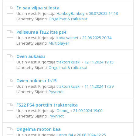
En saa viljaa siilosta
Uusin viesti Kirjoittaja
HankeyBankey
«
08.07.2025 14:18
Lähetetty Sijainti:
Ongelmat & ratkaisut
Peliseuraa fs22 itse ps4
Uusin viesti Kirjoittaja
kova valmet
«
22.06.2025 20:34
Lähetetty Sijainti:
Multiplayer
Oven aukaisu
Uusin viesti Kirjoittaja
traktori kuski
«
12.11.2024 19:15
Lähetetty Sijainti:
Ongelmat & ratkaisut
Ovien aukaisu fs15
Uusin viesti Kirjoittaja
traktori kuski
«
11.11.2024 17:39
Lähetetty Sijainti:
Pyynnöt
FS22 PS4 porttiin traktoreita
Uusin viesti Kirjoittaja
Osmo_
«
21.09.2024 19:00
Lähetetty Sijainti:
Pyynnöt
Ongelma moton kaa
Uusin viesti Kirjoittaja
Jurppu84
«
20.08.2024 12:25