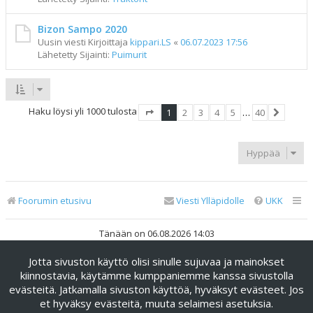
Bizon Sampo 2020
Uusin viesti Kirjoittaja
kippari.LS
«
06.07.2023 17:56
Lähetetty Sijainti:
Puimurit
Haku löysi yli 1000 tulosta
1
2
3
4
5
…
40
Sivu
1
/
40
Seuraav
Hyppää
Foorumin etusivu
Viesti Ylläpidolle
UKK
Tänään on 06.08.2026 14:03
Jotta sivuston käyttö olisi sinulle sujuvaa ja mainokset
Keskustelufoorumin ohjelmisto
phpBB
® Forum Software ©
phpBB Limited
kiinnostavia, käytämme kumppaniemme kanssa sivustolla
evästeitä. Jatkamalla sivuston käyttöä, hyväksyt evästeet. Jos
Käännös: phpBB Suomi (lurttinen, harritapio, Pettis)
et hyväksy evästeitä, muuta selaimesi asetuksia.
phpBB Metro Theme by
PixelGoose Studio