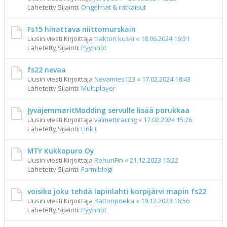
Lähetetty Sijainti:
Ongelmat & ratkaisut
Fs15 hinattava niittomurskain
Uusin viesti Kirjoittaja
traktori kuski
«
18.06.2024 16:31
Lähetetty Sijainti:
Pyynnöt
fs22 nevaa
Uusin viesti Kirjoittaja
Nevamies123
«
17.02.2024 18:43
Lähetetty Sijainti:
Multiplayer
JyväjemmaritModding servulle lisää porukkaa
Uusin viesti Kirjoittaja
valmettiracing
«
17.02.2024 15:26
Lähetetty Sijainti:
Linkit
MTY Kukkopuro Oy
Uusin viesti Kirjoittaja
RehuriFin
«
21.12.2023 16:22
Lähetetty Sijainti:
Farmiblogi
voisiko joku tehdä lapinlahti korpijärvi mapin fs22
Uusin viesti Kirjoittaja
Rattoripoeka
«
19.12.2023 16:56
Lähetetty Sijainti:
Pyynnöt