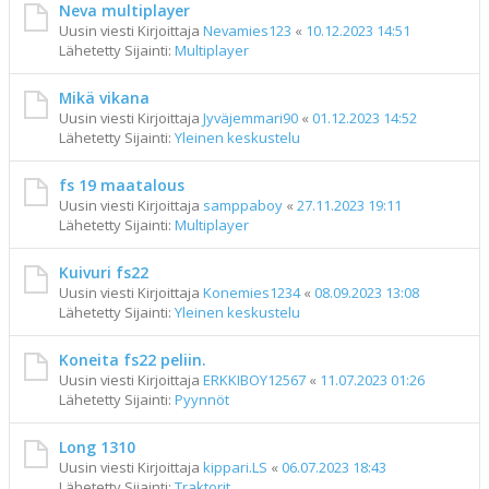
Neva multiplayer
Uusin viesti Kirjoittaja
Nevamies123
«
10.12.2023 14:51
Lähetetty Sijainti:
Multiplayer
Mikä vikana
Uusin viesti Kirjoittaja
Jyväjemmari90
«
01.12.2023 14:52
Lähetetty Sijainti:
Yleinen keskustelu
fs 19 maatalous
Uusin viesti Kirjoittaja
samppaboy
«
27.11.2023 19:11
Lähetetty Sijainti:
Multiplayer
Kuivuri fs22
Uusin viesti Kirjoittaja
Konemies1234
«
08.09.2023 13:08
Lähetetty Sijainti:
Yleinen keskustelu
Koneita fs22 peliin.
Uusin viesti Kirjoittaja
ERKKIBOY12567
«
11.07.2023 01:26
Lähetetty Sijainti:
Pyynnöt
Long 1310
Uusin viesti Kirjoittaja
kippari.LS
«
06.07.2023 18:43
Lähetetty Sijainti:
Traktorit