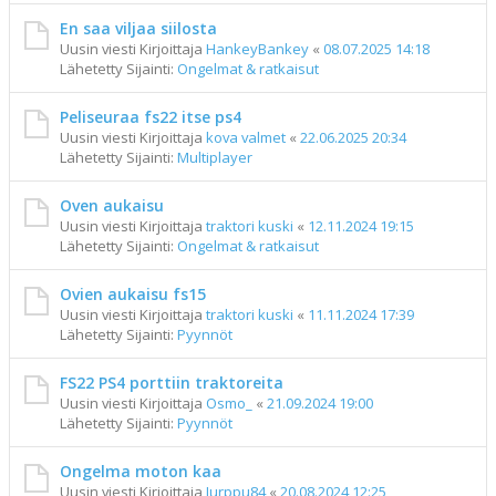
En saa viljaa siilosta
Uusin viesti Kirjoittaja
HankeyBankey
«
08.07.2025 14:18
Lähetetty Sijainti:
Ongelmat & ratkaisut
Peliseuraa fs22 itse ps4
Uusin viesti Kirjoittaja
kova valmet
«
22.06.2025 20:34
Lähetetty Sijainti:
Multiplayer
Oven aukaisu
Uusin viesti Kirjoittaja
traktori kuski
«
12.11.2024 19:15
Lähetetty Sijainti:
Ongelmat & ratkaisut
Ovien aukaisu fs15
Uusin viesti Kirjoittaja
traktori kuski
«
11.11.2024 17:39
Lähetetty Sijainti:
Pyynnöt
FS22 PS4 porttiin traktoreita
Uusin viesti Kirjoittaja
Osmo_
«
21.09.2024 19:00
Lähetetty Sijainti:
Pyynnöt
Ongelma moton kaa
Uusin viesti Kirjoittaja
Jurppu84
«
20.08.2024 12:25