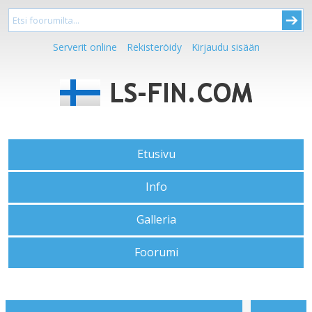
Serverit online
Rekisteröidy
Kirjaudu sisään
Etusivu
Info
Galleria
Foorumi