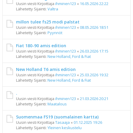
Uusin viesti Kirjoittaja
ihminen123
«
16.05.2026 22:22
Lähetetty Sijainti:
Valtra
millon tulee fs25 modi palstat
Uusin viesti Kirjoittaja
ihminen123
«
08.05.2026 18:51
Lähetetty Sijainti:
Pyynnöt
Fiat 180-90 amis edition
Uusin viesti Kirjoittaja
ihminen123
«
26.03.2026 17:15
Lähetetty Sijainti:
New Holland, Ford & Fiat
New Holland T6 amis edition
Uusin viesti Kirjoittaja
ihminen123
«
25.03.2026 19:32
Lähetetty Sijainti:
New Holland, Ford & Fiat
.
Uusin viesti Kirjoittaja
ihminen123
«
21.03.2026 20:21
Lähetetty Sijainti:
Maatalous
Suomenmaa FS19 (suomalainen kartta)
Uusin viesti Kirjoittaja
Tasaaja
«
01.12.2025 19:26
Lähetetty Sijainti:
Yleinen keskustelu