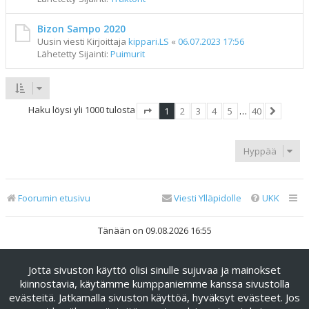
Bizon Sampo 2020
Uusin viesti Kirjoittaja
kippari.LS
«
06.07.2023 17:56
Lähetetty Sijainti:
Puimurit
Haku löysi yli 1000 tulosta
1
2
3
4
5
…
40
Sivu
1
/
40
Seuraav
Hyppää
Foorumin etusivu
Viesti Ylläpidolle
UKK
Tänään on 09.08.2026 16:55
Keskustelufoorumin ohjelmisto
phpBB
® Forum Software ©
Jotta sivuston käyttö olisi sinulle sujuvaa ja mainokset
phpBB Limited
kiinnostavia, käytämme kumppaniemme kanssa sivustolla
Käännös: phpBB Suomi (lurttinen, harritapio, Pettis)
evästeitä. Jatkamalla sivuston käyttöä, hyväksyt evästeet. Jos
phpBB Metro Theme by
PixelGoose Studio