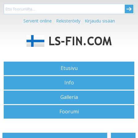
Serverit online
Rekisteröidy
Kirjaudu sisään
Etusivu
Info
Galleria
Foorumi