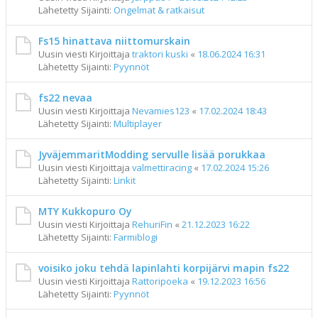
Lähetetty Sijainti:
Ongelmat & ratkaisut
Fs15 hinattava niittomurskain
Uusin viesti Kirjoittaja
traktori kuski
«
18.06.2024 16:31
Lähetetty Sijainti:
Pyynnöt
fs22 nevaa
Uusin viesti Kirjoittaja
Nevamies123
«
17.02.2024 18:43
Lähetetty Sijainti:
Multiplayer
JyväjemmaritModding servulle lisää porukkaa
Uusin viesti Kirjoittaja
valmettiracing
«
17.02.2024 15:26
Lähetetty Sijainti:
Linkit
MTY Kukkopuro Oy
Uusin viesti Kirjoittaja
RehuriFin
«
21.12.2023 16:22
Lähetetty Sijainti:
Farmiblogi
voisiko joku tehdä lapinlahti korpijärvi mapin fs22
Uusin viesti Kirjoittaja
Rattoripoeka
«
19.12.2023 16:56
Lähetetty Sijainti:
Pyynnöt