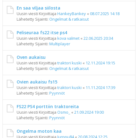
En saa viljaa siilosta
Uusin viesti Kirjoittaja
HankeyBankey
«
08.07.2025 14:18
Lähetetty Sijainti:
Ongelmat & ratkaisut
Peliseuraa fs22 itse ps4
Uusin viesti Kirjoittaja
kova valmet
«
22.06.2025 20:34
Lähetetty Sijainti:
Multiplayer
Oven aukaisu
Uusin viesti Kirjoittaja
traktori kuski
«
12.11.2024 19:15
Lähetetty Sijainti:
Ongelmat & ratkaisut
Ovien aukaisu fs15
Uusin viesti Kirjoittaja
traktori kuski
«
11.11.2024 17:39
Lähetetty Sijainti:
Pyynnöt
FS22 PS4 porttiin traktoreita
Uusin viesti Kirjoittaja
Osmo_
«
21.09.2024 19:00
Lähetetty Sijainti:
Pyynnöt
Ongelma moton kaa
Uusin viesti Kirjoittaja
Jurppu84
«
20.08.2024 12:25