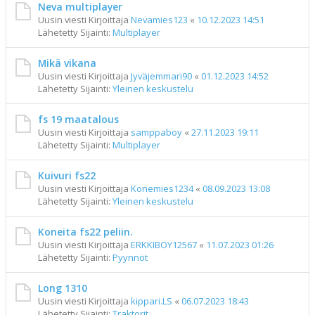
Neva multiplayer
Uusin viesti Kirjoittaja
Nevamies123
«
10.12.2023 14:51
Lähetetty Sijainti:
Multiplayer
Mikä vikana
Uusin viesti Kirjoittaja
Jyväjemmari90
«
01.12.2023 14:52
Lähetetty Sijainti:
Yleinen keskustelu
fs 19 maatalous
Uusin viesti Kirjoittaja
samppaboy
«
27.11.2023 19:11
Lähetetty Sijainti:
Multiplayer
Kuivuri fs22
Uusin viesti Kirjoittaja
Konemies1234
«
08.09.2023 13:08
Lähetetty Sijainti:
Yleinen keskustelu
Koneita fs22 peliin.
Uusin viesti Kirjoittaja
ERKKIBOY12567
«
11.07.2023 01:26
Lähetetty Sijainti:
Pyynnöt
Long 1310
Uusin viesti Kirjoittaja
kippari.LS
«
06.07.2023 18:43
Lähetetty Sijainti:
Traktorit