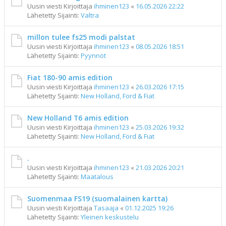
Uusin viesti Kirjoittaja
ihminen123
«
16.05.2026 22:22
Lähetetty Sijainti:
Valtra
millon tulee fs25 modi palstat
Uusin viesti Kirjoittaja
ihminen123
«
08.05.2026 18:51
Lähetetty Sijainti:
Pyynnöt
Fiat 180-90 amis edition
Uusin viesti Kirjoittaja
ihminen123
«
26.03.2026 17:15
Lähetetty Sijainti:
New Holland, Ford & Fiat
New Holland T6 amis edition
Uusin viesti Kirjoittaja
ihminen123
«
25.03.2026 19:32
Lähetetty Sijainti:
New Holland, Ford & Fiat
.
Uusin viesti Kirjoittaja
ihminen123
«
21.03.2026 20:21
Lähetetty Sijainti:
Maatalous
Suomenmaa FS19 (suomalainen kartta)
Uusin viesti Kirjoittaja
Tasaaja
«
01.12.2025 19:26
Lähetetty Sijainti:
Yleinen keskustelu