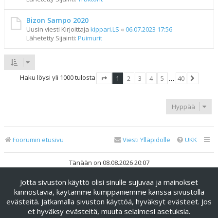
Bizon Sampo 2020
Uusin viesti Kirjoittaja
kippari.LS
«
06.07.2023 17:56
Lähetetty Sijainti:
Puimurit
Haku löysi yli 1000 tulosta
1
2
3
4
5
…
40
Sivu
1
/
40
Seuraav
Hyppää
Foorumin etusivu
Viesti Ylläpidolle
UKK
Tänään on 08.08.2026 20:07
Jotta sivuston käyttö olisi sinulle sujuvaa ja mainokset
Keskustelufoorumin ohjelmisto
phpBB
® Forum Software ©
phpBB Limited
kiinnostavia, käytämme kumppaniemme kanssa sivustolla
evästeitä. Jatkamalla sivuston käyttöä, hyväksyt evästeet. Jos
Käännös: phpBB Suomi (lurttinen, harritapio, Pettis)
et hyväksy evästeitä, muuta selaimesi asetuksia.
phpBB Metro Theme by
PixelGoose Studio