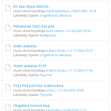
En saa viljaa siilosta
Uusin viesti Kirjoittaja
HankeyBankey
«
08.07.2025 14:18
Lähetetty Sijainti:
Ongelmat & ratkaisut
Peliseuraa fs22 itse ps4
Uusin viesti Kirjoittaja
kova valmet
«
22.06.2025 20:34
Lähetetty Sijainti:
Multiplayer
Oven aukaisu
Uusin viesti Kirjoittaja
traktori kuski
«
12.11.2024 19:15
Lähetetty Sijainti:
Ongelmat & ratkaisut
Ovien aukaisu fs15
Uusin viesti Kirjoittaja
traktori kuski
«
11.11.2024 17:39
Lähetetty Sijainti:
Pyynnöt
FS22 PS4 porttiin traktoreita
Uusin viesti Kirjoittaja
Osmo_
«
21.09.2024 19:00
Lähetetty Sijainti:
Pyynnöt
Ongelma moton kaa
Uusin viesti Kirjoittaja
Jurppu84
«
20.08.2024 12:25