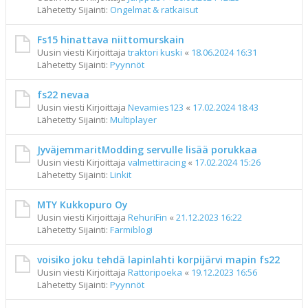
Lähetetty Sijainti:
Ongelmat & ratkaisut
Fs15 hinattava niittomurskain
Uusin viesti Kirjoittaja
traktori kuski
«
18.06.2024 16:31
Lähetetty Sijainti:
Pyynnöt
fs22 nevaa
Uusin viesti Kirjoittaja
Nevamies123
«
17.02.2024 18:43
Lähetetty Sijainti:
Multiplayer
JyväjemmaritModding servulle lisää porukkaa
Uusin viesti Kirjoittaja
valmettiracing
«
17.02.2024 15:26
Lähetetty Sijainti:
Linkit
MTY Kukkopuro Oy
Uusin viesti Kirjoittaja
RehuriFin
«
21.12.2023 16:22
Lähetetty Sijainti:
Farmiblogi
voisiko joku tehdä lapinlahti korpijärvi mapin fs22
Uusin viesti Kirjoittaja
Rattoripoeka
«
19.12.2023 16:56
Lähetetty Sijainti:
Pyynnöt