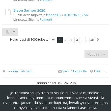
Bizon Sampo 2020
Uusin viesti Kirjoittaja
kippari.LS
«
06.07.2023 17:56
Lähetetty Sijainti:
Puimurit
Haku löysi yli 1000 tulosta
1
2
3
4
5
…
40
Sivu
1
/
40
Seuraav
Hyppää
Foorumin etusivu
Viesti Ylläpidolle
UKK
Tänään on 09.08.2026 02:15
Jotta sivuston käyttö olisi sinulle sujuvaa ja mainokset
Keskustelufoorumin ohjelmisto
phpBB
® Forum Software ©
phpBB Limited
kiinnostavia, käytämme kumppaniemme kanssa sivustolla
evästeitä. Jatkamalla sivuston käyttöä, hyväksyt evästeet. Jos
Käännös: phpBB Suomi (lurttinen, harritapio, Pettis)
et hyväksy evästeitä, muuta selaimesi asetuksia.
phpBB Metro Theme by
PixelGoose Studio