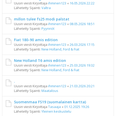
Uusin viesti Kirjoittaja
ihminen123
«
16.05.2026 22:22
Lähetetty Sijainti:
Valtra
millon tulee fs25 modi palstat
Uusin viesti Kirjoittaja
ihminen123
«
08.05.2026 18:51
Lähetetty Sijainti:
Pyynnöt
Fiat 180-90 amis edition
Uusin viesti Kirjoittaja
ihminen123
«
26.03.2026 17:15
Lähetetty Sijainti:
New Holland, Ford & Fiat
New Holland T6 amis edition
Uusin viesti Kirjoittaja
ihminen123
«
25.03.2026 19:32
Lähetetty Sijainti:
New Holland, Ford & Fiat
.
Uusin viesti Kirjoittaja
ihminen123
«
21.03.2026 20:21
Lähetetty Sijainti:
Maatalous
Suomenmaa FS19 (suomalainen kartta)
Uusin viesti Kirjoittaja
Tasaaja
«
01.12.2025 19:26
Lähetetty Sijainti:
Yleinen keskustelu