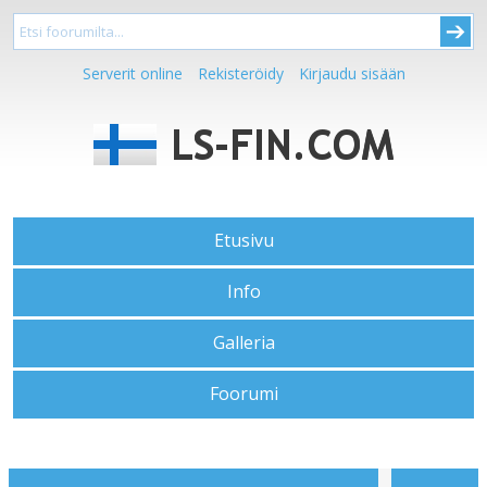
Serverit online
Rekisteröidy
Kirjaudu sisään
Etusivu
Info
Galleria
Foorumi