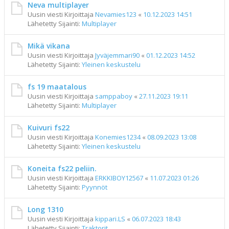
Neva multiplayer
Uusin viesti Kirjoittaja
Nevamies123
«
10.12.2023 14:51
Lähetetty Sijainti:
Multiplayer
Mikä vikana
Uusin viesti Kirjoittaja
Jyväjemmari90
«
01.12.2023 14:52
Lähetetty Sijainti:
Yleinen keskustelu
fs 19 maatalous
Uusin viesti Kirjoittaja
samppaboy
«
27.11.2023 19:11
Lähetetty Sijainti:
Multiplayer
Kuivuri fs22
Uusin viesti Kirjoittaja
Konemies1234
«
08.09.2023 13:08
Lähetetty Sijainti:
Yleinen keskustelu
Koneita fs22 peliin.
Uusin viesti Kirjoittaja
ERKKIBOY12567
«
11.07.2023 01:26
Lähetetty Sijainti:
Pyynnöt
Long 1310
Uusin viesti Kirjoittaja
kippari.LS
«
06.07.2023 18:43
Lähetetty Sijainti:
Traktorit