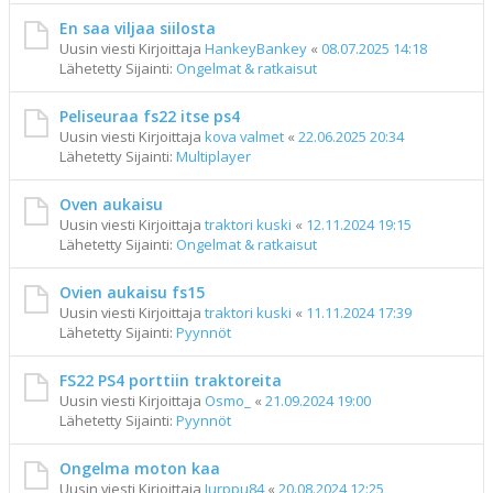
En saa viljaa siilosta
Uusin viesti Kirjoittaja
HankeyBankey
«
08.07.2025 14:18
Lähetetty Sijainti:
Ongelmat & ratkaisut
Peliseuraa fs22 itse ps4
Uusin viesti Kirjoittaja
kova valmet
«
22.06.2025 20:34
Lähetetty Sijainti:
Multiplayer
Oven aukaisu
Uusin viesti Kirjoittaja
traktori kuski
«
12.11.2024 19:15
Lähetetty Sijainti:
Ongelmat & ratkaisut
Ovien aukaisu fs15
Uusin viesti Kirjoittaja
traktori kuski
«
11.11.2024 17:39
Lähetetty Sijainti:
Pyynnöt
FS22 PS4 porttiin traktoreita
Uusin viesti Kirjoittaja
Osmo_
«
21.09.2024 19:00
Lähetetty Sijainti:
Pyynnöt
Ongelma moton kaa
Uusin viesti Kirjoittaja
Jurppu84
«
20.08.2024 12:25