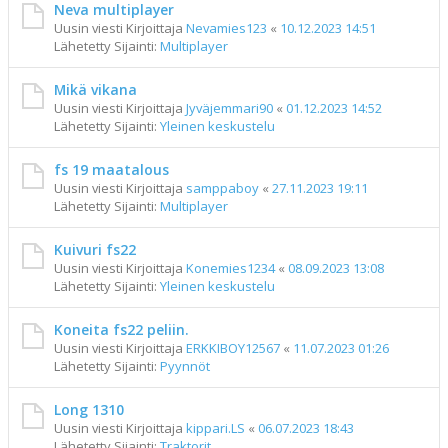
Neva multiplayer
Uusin viesti Kirjoittaja
Nevamies123
«
10.12.2023 14:51
Lähetetty Sijainti:
Multiplayer
Mikä vikana
Uusin viesti Kirjoittaja
Jyväjemmari90
«
01.12.2023 14:52
Lähetetty Sijainti:
Yleinen keskustelu
fs 19 maatalous
Uusin viesti Kirjoittaja
samppaboy
«
27.11.2023 19:11
Lähetetty Sijainti:
Multiplayer
Kuivuri fs22
Uusin viesti Kirjoittaja
Konemies1234
«
08.09.2023 13:08
Lähetetty Sijainti:
Yleinen keskustelu
Koneita fs22 peliin.
Uusin viesti Kirjoittaja
ERKKIBOY12567
«
11.07.2023 01:26
Lähetetty Sijainti:
Pyynnöt
Long 1310
Uusin viesti Kirjoittaja
kippari.LS
«
06.07.2023 18:43
Lähetetty Sijainti:
Traktorit