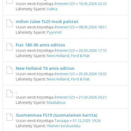
Uusin viesti Kirjoittaja
ihminen123
«
16.05.2026 22:22
Lähetetty Sijainti:
Valtra
millon tulee fs25 modi palstat
Uusin viesti Kirjoittaja
ihminen123
«
08.05.2026 18:51
Lähetetty Sijainti:
Pyynnöt
Fiat 180-90 amis edition
Uusin viesti Kirjoittaja
ihminen123
«
26.03.2026 17:15
Lähetetty Sijainti:
New Holland, Ford & Fiat
New Holland T6 amis edition
Uusin viesti Kirjoittaja
ihminen123
«
25.03.2026 19:32
Lähetetty Sijainti:
New Holland, Ford & Fiat
.
Uusin viesti Kirjoittaja
ihminen123
«
21.03.2026 20:21
Lähetetty Sijainti:
Maatalous
Suomenmaa FS19 (suomalainen kartta)
Uusin viesti Kirjoittaja
Tasaaja
«
01.12.2025 19:26
Lähetetty Sijainti:
Yleinen keskustelu