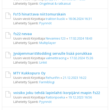
Lähetetty Sijainti:
Ongelmat & ratkaisut
Fs15 hinattava niittomurskain
Uusin viesti Kirjoittaja
traktori kuski
«
18.06.2024 16:31
Lähetetty Sijainti:
Pyynnöt
fs22 nevaa
Uusin viesti Kirjoittaja
Nevamies123
«
17.02.2024 18:43
Lähetetty Sijainti:
Multiplayer
JyväjemmaritModding servulle lisää porukkaa
Uusin viesti Kirjoittaja
valmettiracing
«
17.02.2024 15:26
Lähetetty Sijainti:
Linkit
MTY Kukkopuro Oy
Uusin viesti Kirjoittaja
RehuriFin
«
21.12.2023 16:22
Lähetetty Sijainti:
Farmiblogi
voisiko joku tehdä lapinlahti korpijärvi mapin fs22
Uusin viesti Kirjoittaja
Rattoripoeka
«
19.12.2023 16:56
Lähetetty Sijainti:
Pyynnöt