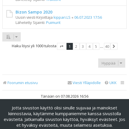
Bizon Sampo 2020
Uusin viesti Kirjoittaja
kippari.LS
«
06.07.2023 17:56
Lähetetty Sijainti:
Puimurit
Haku löysi yli 1000 tulosta
1
2
3
4
5
…
40
Sivu
1
/
40
Seuraav
Hyppää
Foorumin etusivu
Viesti Ylläpidolle
UKK
Tänään on 07.08.2026 16:56
Jotta sivuston käyttö olisi sinulle sujuvaa ja mainokset
Keskustelufoorumin ohjelmisto
phpBB
® Forum Software ©
phpBB Limited
kiinnostavia, käytämme kumppaniemme kanssa sivustolla
evästeitä. Jatkamalla sivuston käyttöä, hyväksyt evästeet. Jos
Käännös: phpBB Suomi (lurttinen, harritapio, Pettis)
et hyväksy evästeitä, muuta selaimesi asetuksia.
phpBB Metro Theme by
PixelGoose Studio