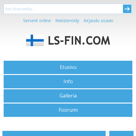
Serverit online
Rekisteröidy
Kirjaudu sisään
Etusivu
Info
Galleria
Foorumi