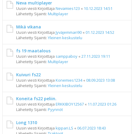
Neva multiplayer
Uusin viesti Kirjoittaja
Nevamies123
«
10.12.2023 14:51
Lähetetty Sijainti:
Multiplayer
Mikä vikana
Uusin viesti Kirjoittaja
Jyväjemmari90
«
01.12.2023 14:52
Lähetetty Sijainti:
Yleinen keskustelu
fs 19 maatalous
Uusin viesti Kirjoittaja
samppaboy
«
27.11.2023 19:11
Lähetetty Sijainti:
Multiplayer
Kuivuri fs22
Uusin viesti Kirjoittaja
Konemies1234
«
08.09.2023 13:08
Lähetetty Sijainti:
Yleinen keskustelu
Koneita fs22 peliin.
Uusin viesti Kirjoittaja
ERKKIBOY12567
«
11.07.2023 01:26
Lähetetty Sijainti:
Pyynnöt
Long 1310
Uusin viesti Kirjoittaja
kippari.LS
«
06.07.2023 18:43
Lähetetty Sijainti:
Traktorit