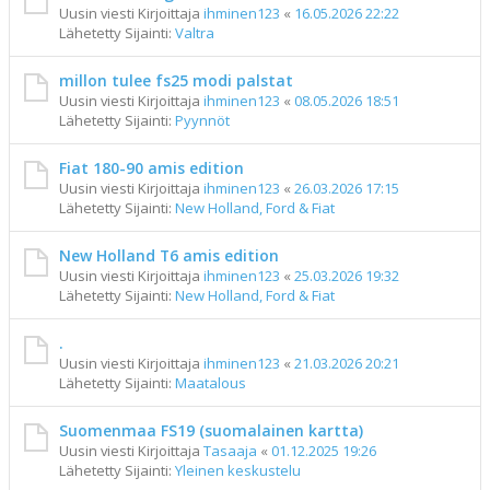
Uusin viesti Kirjoittaja
ihminen123
«
16.05.2026 22:22
Lähetetty Sijainti:
Valtra
millon tulee fs25 modi palstat
Uusin viesti Kirjoittaja
ihminen123
«
08.05.2026 18:51
Lähetetty Sijainti:
Pyynnöt
Fiat 180-90 amis edition
Uusin viesti Kirjoittaja
ihminen123
«
26.03.2026 17:15
Lähetetty Sijainti:
New Holland, Ford & Fiat
New Holland T6 amis edition
Uusin viesti Kirjoittaja
ihminen123
«
25.03.2026 19:32
Lähetetty Sijainti:
New Holland, Ford & Fiat
.
Uusin viesti Kirjoittaja
ihminen123
«
21.03.2026 20:21
Lähetetty Sijainti:
Maatalous
Suomenmaa FS19 (suomalainen kartta)
Uusin viesti Kirjoittaja
Tasaaja
«
01.12.2025 19:26
Lähetetty Sijainti:
Yleinen keskustelu