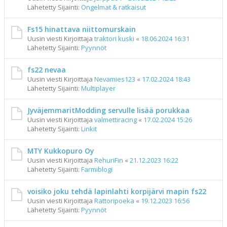
Lähetetty Sijainti:
Ongelmat & ratkaisut
Fs15 hinattava niittomurskain
Uusin viesti Kirjoittaja
traktori kuski
«
18.06.2024 16:31
Lähetetty Sijainti:
Pyynnöt
fs22 nevaa
Uusin viesti Kirjoittaja
Nevamies123
«
17.02.2024 18:43
Lähetetty Sijainti:
Multiplayer
JyväjemmaritModding servulle lisää porukkaa
Uusin viesti Kirjoittaja
valmettiracing
«
17.02.2024 15:26
Lähetetty Sijainti:
Linkit
MTY Kukkopuro Oy
Uusin viesti Kirjoittaja
RehuriFin
«
21.12.2023 16:22
Lähetetty Sijainti:
Farmiblogi
voisiko joku tehdä lapinlahti korpijärvi mapin fs22
Uusin viesti Kirjoittaja
Rattoripoeka
«
19.12.2023 16:56
Lähetetty Sijainti:
Pyynnöt