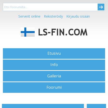
Serverit online
Rekisteröidy
Kirjaudu sisään
Etusivu
Info
Galleria
Foorumi