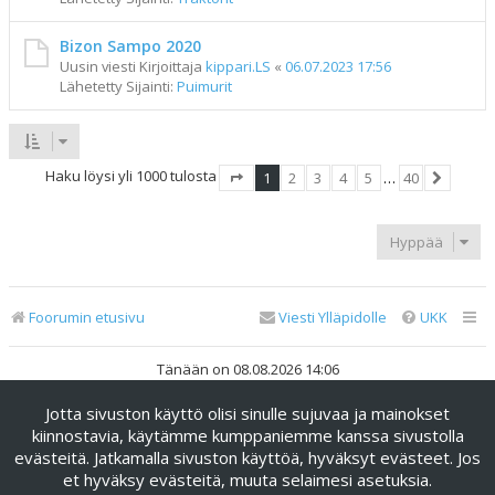
Bizon Sampo 2020
Uusin viesti Kirjoittaja
kippari.LS
«
06.07.2023 17:56
Lähetetty Sijainti:
Puimurit
Haku löysi yli 1000 tulosta
1
2
3
4
5
…
40
Sivu
1
/
40
Seuraav
Hyppää
Foorumin etusivu
Viesti Ylläpidolle
UKK
Tänään on 08.08.2026 14:06
Jotta sivuston käyttö olisi sinulle sujuvaa ja mainokset
Keskustelufoorumin ohjelmisto
phpBB
® Forum Software ©
phpBB Limited
kiinnostavia, käytämme kumppaniemme kanssa sivustolla
evästeitä. Jatkamalla sivuston käyttöä, hyväksyt evästeet. Jos
Käännös: phpBB Suomi (lurttinen, harritapio, Pettis)
et hyväksy evästeitä, muuta selaimesi asetuksia.
phpBB Metro Theme by
PixelGoose Studio