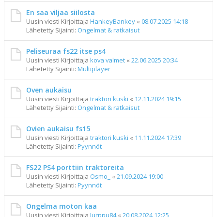
En saa viljaa siilosta
Uusin viesti Kirjoittaja
HankeyBankey
«
08.07.2025 14:18
Lähetetty Sijainti:
Ongelmat & ratkaisut
Peliseuraa fs22 itse ps4
Uusin viesti Kirjoittaja
kova valmet
«
22.06.2025 20:34
Lähetetty Sijainti:
Multiplayer
Oven aukaisu
Uusin viesti Kirjoittaja
traktori kuski
«
12.11.2024 19:15
Lähetetty Sijainti:
Ongelmat & ratkaisut
Ovien aukaisu fs15
Uusin viesti Kirjoittaja
traktori kuski
«
11.11.2024 17:39
Lähetetty Sijainti:
Pyynnöt
FS22 PS4 porttiin traktoreita
Uusin viesti Kirjoittaja
Osmo_
«
21.09.2024 19:00
Lähetetty Sijainti:
Pyynnöt
Ongelma moton kaa
Uusin viesti Kirjoittaja
Jurppu84
«
20.08.2024 12:25