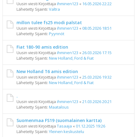
Uusin viesti Kirjoittaja
ihminen123
«
16.05.2026 22:22
Lähetetty Sijainti:
Valtra
millon tulee fs25 modi palstat
Uusin viesti Kirjoittaja
ihminen123
«
08.05.2026 18:51
Lähetetty Sijainti:
Pyynnöt
Fiat 180-90 amis edition
Uusin viesti Kirjoittaja
ihminen123
«
26.03.2026 17:15
Lähetetty Sijainti:
New Holland, Ford & Fiat
New Holland T6 amis edition
Uusin viesti Kirjoittaja
ihminen123
«
25.03.2026 19:32
Lähetetty Sijainti:
New Holland, Ford & Fiat
.
Uusin viesti Kirjoittaja
ihminen123
«
21.03.2026 20:21
Lähetetty Sijainti:
Maatalous
Suomenmaa FS19 (suomalainen kartta)
Uusin viesti Kirjoittaja
Tasaaja
«
01.12.2025 19:26
Lähetetty Sijainti:
Yleinen keskustelu