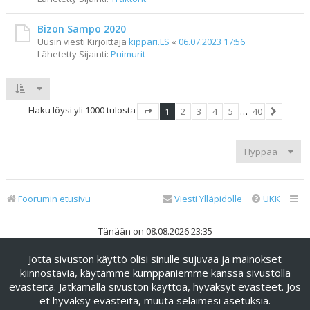
Bizon Sampo 2020
Uusin viesti Kirjoittaja
kippari.LS
«
06.07.2023 17:56
Lähetetty Sijainti:
Puimurit
Haku löysi yli 1000 tulosta
1
2
3
4
5
…
40
Sivu
1
/
40
Seuraav
Hyppää
Foorumin etusivu
Viesti Ylläpidolle
UKK
Tänään on 08.08.2026 23:35
Jotta sivuston käyttö olisi sinulle sujuvaa ja mainokset
Keskustelufoorumin ohjelmisto
phpBB
® Forum Software ©
phpBB Limited
kiinnostavia, käytämme kumppaniemme kanssa sivustolla
evästeitä. Jatkamalla sivuston käyttöä, hyväksyt evästeet. Jos
Käännös: phpBB Suomi (lurttinen, harritapio, Pettis)
et hyväksy evästeitä, muuta selaimesi asetuksia.
phpBB Metro Theme by
PixelGoose Studio