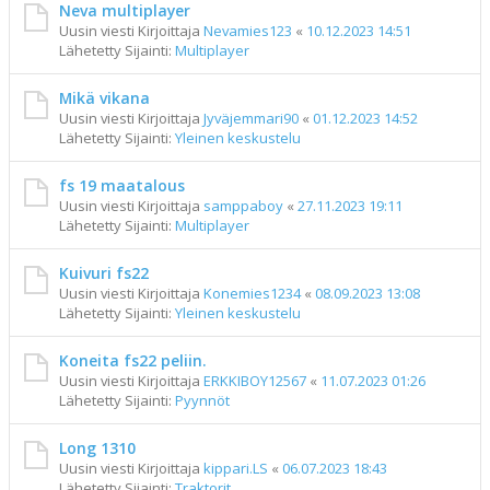
Neva multiplayer
Uusin viesti Kirjoittaja
Nevamies123
«
10.12.2023 14:51
Lähetetty Sijainti:
Multiplayer
Mikä vikana
Uusin viesti Kirjoittaja
Jyväjemmari90
«
01.12.2023 14:52
Lähetetty Sijainti:
Yleinen keskustelu
fs 19 maatalous
Uusin viesti Kirjoittaja
samppaboy
«
27.11.2023 19:11
Lähetetty Sijainti:
Multiplayer
Kuivuri fs22
Uusin viesti Kirjoittaja
Konemies1234
«
08.09.2023 13:08
Lähetetty Sijainti:
Yleinen keskustelu
Koneita fs22 peliin.
Uusin viesti Kirjoittaja
ERKKIBOY12567
«
11.07.2023 01:26
Lähetetty Sijainti:
Pyynnöt
Long 1310
Uusin viesti Kirjoittaja
kippari.LS
«
06.07.2023 18:43
Lähetetty Sijainti:
Traktorit