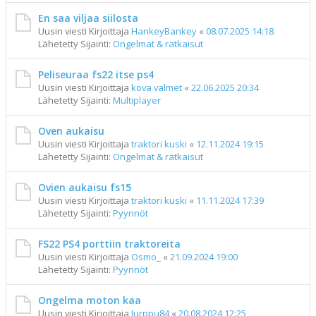
En saa viljaa siilosta
Uusin viesti Kirjoittaja
HankeyBankey
«
08.07.2025 14:18
Lähetetty Sijainti:
Ongelmat & ratkaisut
Peliseuraa fs22 itse ps4
Uusin viesti Kirjoittaja
kova valmet
«
22.06.2025 20:34
Lähetetty Sijainti:
Multiplayer
Oven aukaisu
Uusin viesti Kirjoittaja
traktori kuski
«
12.11.2024 19:15
Lähetetty Sijainti:
Ongelmat & ratkaisut
Ovien aukaisu fs15
Uusin viesti Kirjoittaja
traktori kuski
«
11.11.2024 17:39
Lähetetty Sijainti:
Pyynnöt
FS22 PS4 porttiin traktoreita
Uusin viesti Kirjoittaja
Osmo_
«
21.09.2024 19:00
Lähetetty Sijainti:
Pyynnöt
Ongelma moton kaa
Uusin viesti Kirjoittaja
Jurppu84
«
20.08.2024 12:25