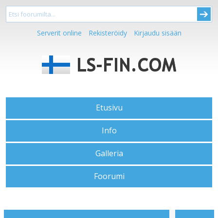
Serverit online
Rekisteröidy
Kirjaudu sisään
Etusivu
Info
Galleria
Foorumi