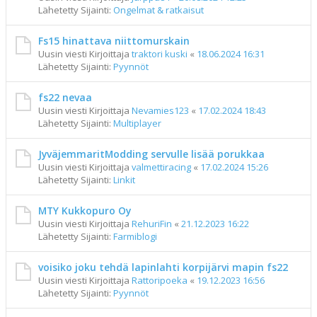
Lähetetty Sijainti:
Ongelmat & ratkaisut
Fs15 hinattava niittomurskain
Uusin viesti Kirjoittaja
traktori kuski
«
18.06.2024 16:31
Lähetetty Sijainti:
Pyynnöt
fs22 nevaa
Uusin viesti Kirjoittaja
Nevamies123
«
17.02.2024 18:43
Lähetetty Sijainti:
Multiplayer
JyväjemmaritModding servulle lisää porukkaa
Uusin viesti Kirjoittaja
valmettiracing
«
17.02.2024 15:26
Lähetetty Sijainti:
Linkit
MTY Kukkopuro Oy
Uusin viesti Kirjoittaja
RehuriFin
«
21.12.2023 16:22
Lähetetty Sijainti:
Farmiblogi
voisiko joku tehdä lapinlahti korpijärvi mapin fs22
Uusin viesti Kirjoittaja
Rattoripoeka
«
19.12.2023 16:56
Lähetetty Sijainti:
Pyynnöt