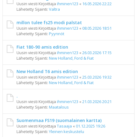
Uusin viesti Kirjoittaja
ihminen123
«
16.05.2026 22:22
Lähetetty Sijainti:
Valtra
millon tulee fs25 modi palstat
Uusin viesti Kirjoittaja
ihminen123
«
08.05.2026 18:51
Lähetetty Sijainti:
Pyynnöt
Fiat 180-90 amis edition
Uusin viesti Kirjoittaja
ihminen123
«
26.03.2026 17:15
Lähetetty Sijainti:
New Holland, Ford & Fiat
New Holland T6 amis edition
Uusin viesti Kirjoittaja
ihminen123
«
25.03.2026 19:32
Lähetetty Sijainti:
New Holland, Ford & Fiat
.
Uusin viesti Kirjoittaja
ihminen123
«
21.03.2026 20:21
Lähetetty Sijainti:
Maatalous
Suomenmaa FS19 (suomalainen kartta)
Uusin viesti Kirjoittaja
Tasaaja
«
01.12.2025 19:26
Lähetetty Sijainti:
Yleinen keskustelu