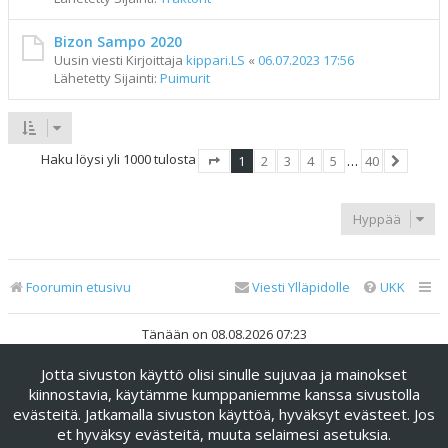
Bizon Sampo 2020
Uusin viesti Kirjoittaja
kippari.LS
«
06.07.2023 17:56
Lähetetty Sijainti:
Puimurit
Haku löysi yli 1000 tulosta
1
2
3
4
5
…
40
Sivu
1
/
40
Seuraav
Hyppää
Foorumin etusivu
Viesti Ylläpidolle
UKK
Tänään on 08.08.2026 07:23
Jotta sivuston käyttö olisi sinulle sujuvaa ja mainokset
Keskustelufoorumin ohjelmisto
phpBB
® Forum Software ©
phpBB Limited
kiinnostavia, käytämme kumppaniemme kanssa sivustolla
evästeitä. Jatkamalla sivuston käyttöä, hyväksyt evästeet. Jos
Käännös: phpBB Suomi (lurttinen, harritapio, Pettis)
et hyväksy evästeitä, muuta selaimesi asetuksia.
phpBB Metro Theme by
PixelGoose Studio