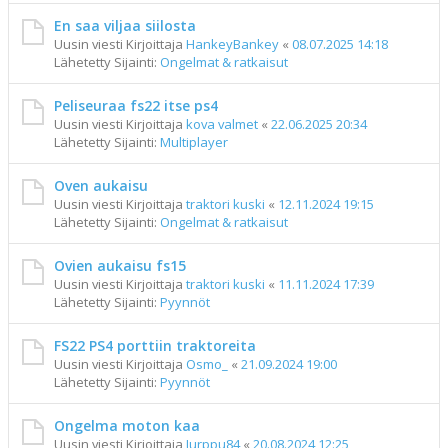
En saa viljaa siilosta
Uusin viesti Kirjoittaja
HankeyBankey
«
08.07.2025 14:18
Lähetetty Sijainti:
Ongelmat & ratkaisut
Peliseuraa fs22 itse ps4
Uusin viesti Kirjoittaja
kova valmet
«
22.06.2025 20:34
Lähetetty Sijainti:
Multiplayer
Oven aukaisu
Uusin viesti Kirjoittaja
traktori kuski
«
12.11.2024 19:15
Lähetetty Sijainti:
Ongelmat & ratkaisut
Ovien aukaisu fs15
Uusin viesti Kirjoittaja
traktori kuski
«
11.11.2024 17:39
Lähetetty Sijainti:
Pyynnöt
FS22 PS4 porttiin traktoreita
Uusin viesti Kirjoittaja
Osmo_
«
21.09.2024 19:00
Lähetetty Sijainti:
Pyynnöt
Ongelma moton kaa
Uusin viesti Kirjoittaja
Jurppu84
«
20.08.2024 12:25