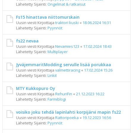
Lähetetty Sijainti:
Ongelmat & ratkaisut
Fs15 hinattava niittomurskain
Uusin viesti Kirjoittaja
traktori kuski
«
18.06.2024 16:31
Lähetetty Sijainti:
Pyynnöt
fs22 nevaa
Uusin viesti Kirjoittaja
Nevamies123
«
17.02.2024 18:43
Lähetetty Sijainti:
Multiplayer
JyväjemmaritModding servulle lisää porukkaa
Uusin viesti Kirjoittaja
valmettiracing
«
17.02.2024 15:26
Lähetetty Sijainti:
Linkit
MTY Kukkopuro Oy
Uusin viesti Kirjoittaja
RehuriFin
«
21.12.2023 16:22
Lähetetty Sijainti:
Farmiblogi
voisiko joku tehdä lapinlahti korpijärvi mapin fs22
Uusin viesti Kirjoittaja
Rattoripoeka
«
19.12.2023 16:56
Lähetetty Sijainti:
Pyynnöt