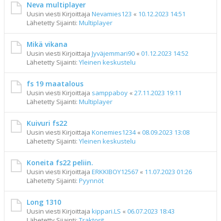
Neva multiplayer
Uusin viesti Kirjoittaja
Nevamies123
«
10.12.2023 14:51
Lähetetty Sijainti:
Multiplayer
Mikä vikana
Uusin viesti Kirjoittaja
Jyväjemmari90
«
01.12.2023 14:52
Lähetetty Sijainti:
Yleinen keskustelu
fs 19 maatalous
Uusin viesti Kirjoittaja
samppaboy
«
27.11.2023 19:11
Lähetetty Sijainti:
Multiplayer
Kuivuri fs22
Uusin viesti Kirjoittaja
Konemies1234
«
08.09.2023 13:08
Lähetetty Sijainti:
Yleinen keskustelu
Koneita fs22 peliin.
Uusin viesti Kirjoittaja
ERKKIBOY12567
«
11.07.2023 01:26
Lähetetty Sijainti:
Pyynnöt
Long 1310
Uusin viesti Kirjoittaja
kippari.LS
«
06.07.2023 18:43
Lähetetty Sijainti:
Traktorit