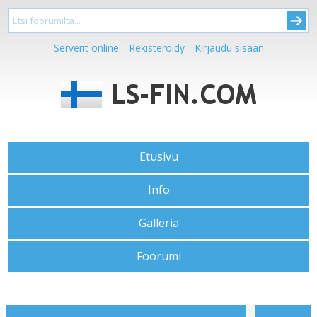
Serverit online
Rekisteröidy
Kirjaudu sisään
Etusivu
Info
Galleria
Foorumi