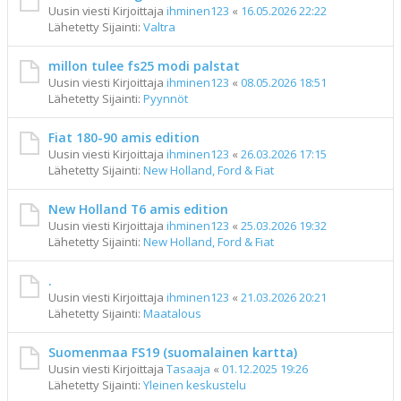
Uusin viesti Kirjoittaja
ihminen123
«
16.05.2026 22:22
Lähetetty Sijainti:
Valtra
millon tulee fs25 modi palstat
Uusin viesti Kirjoittaja
ihminen123
«
08.05.2026 18:51
Lähetetty Sijainti:
Pyynnöt
Fiat 180-90 amis edition
Uusin viesti Kirjoittaja
ihminen123
«
26.03.2026 17:15
Lähetetty Sijainti:
New Holland, Ford & Fiat
New Holland T6 amis edition
Uusin viesti Kirjoittaja
ihminen123
«
25.03.2026 19:32
Lähetetty Sijainti:
New Holland, Ford & Fiat
.
Uusin viesti Kirjoittaja
ihminen123
«
21.03.2026 20:21
Lähetetty Sijainti:
Maatalous
Suomenmaa FS19 (suomalainen kartta)
Uusin viesti Kirjoittaja
Tasaaja
«
01.12.2025 19:26
Lähetetty Sijainti:
Yleinen keskustelu