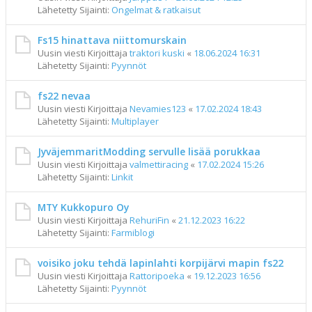
Lähetetty Sijainti:
Ongelmat & ratkaisut
Fs15 hinattava niittomurskain
Uusin viesti Kirjoittaja
traktori kuski
«
18.06.2024 16:31
Lähetetty Sijainti:
Pyynnöt
fs22 nevaa
Uusin viesti Kirjoittaja
Nevamies123
«
17.02.2024 18:43
Lähetetty Sijainti:
Multiplayer
JyväjemmaritModding servulle lisää porukkaa
Uusin viesti Kirjoittaja
valmettiracing
«
17.02.2024 15:26
Lähetetty Sijainti:
Linkit
MTY Kukkopuro Oy
Uusin viesti Kirjoittaja
RehuriFin
«
21.12.2023 16:22
Lähetetty Sijainti:
Farmiblogi
voisiko joku tehdä lapinlahti korpijärvi mapin fs22
Uusin viesti Kirjoittaja
Rattoripoeka
«
19.12.2023 16:56
Lähetetty Sijainti:
Pyynnöt