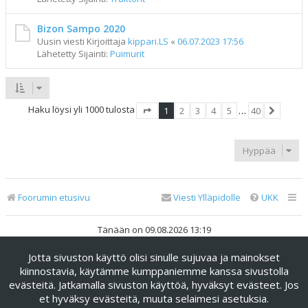
Bizon Sampo 2020
Uusin viesti Kirjoittaja
kippari.LS
«
06.07.2023 17:56
Lähetetty Sijainti:
Puimurit
Haku löysi yli 1000 tulosta
1
2
3
4
5
…
40
Sivu
1
/
40
Seuraav
Hyppää
Foorumin etusivu
Viesti Ylläpidolle
UKK
Tänään on 09.08.2026 13:19
Jotta sivuston käyttö olisi sinulle sujuvaa ja mainokset
Keskustelufoorumin ohjelmisto
phpBB
® Forum Software ©
phpBB Limited
kiinnostavia, käytämme kumppaniemme kanssa sivustolla
evästeitä. Jatkamalla sivuston käyttöä, hyväksyt evästeet. Jos
Käännös: phpBB Suomi (lurttinen, harritapio, Pettis)
et hyväksy evästeitä, muuta selaimesi asetuksia.
phpBB Metro Theme by
PixelGoose Studio