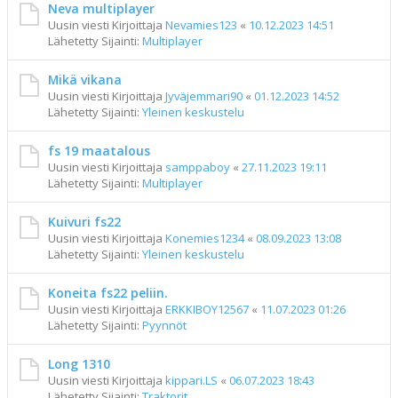
Neva multiplayer
Uusin viesti Kirjoittaja
Nevamies123
«
10.12.2023 14:51
Lähetetty Sijainti:
Multiplayer
Mikä vikana
Uusin viesti Kirjoittaja
Jyväjemmari90
«
01.12.2023 14:52
Lähetetty Sijainti:
Yleinen keskustelu
fs 19 maatalous
Uusin viesti Kirjoittaja
samppaboy
«
27.11.2023 19:11
Lähetetty Sijainti:
Multiplayer
Kuivuri fs22
Uusin viesti Kirjoittaja
Konemies1234
«
08.09.2023 13:08
Lähetetty Sijainti:
Yleinen keskustelu
Koneita fs22 peliin.
Uusin viesti Kirjoittaja
ERKKIBOY12567
«
11.07.2023 01:26
Lähetetty Sijainti:
Pyynnöt
Long 1310
Uusin viesti Kirjoittaja
kippari.LS
«
06.07.2023 18:43
Lähetetty Sijainti:
Traktorit