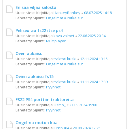
En saa viljaa siilosta
Uusin viesti Kirjoittaja
HankeyBankey
«
08.07.2025 14:18
Lähetetty Sijainti:
Ongelmat & ratkaisut
Peliseuraa fs22 itse ps4
Uusin viesti Kirjoittaja
kova valmet
«
22.06.2025 20:34
Lähetetty Sijainti:
Multiplayer
Oven aukaisu
Uusin viesti Kirjoittaja
traktori kuski
«
12.11.2024 19:15
Lähetetty Sijainti:
Ongelmat & ratkaisut
Ovien aukaisu fs15
Uusin viesti Kirjoittaja
traktori kuski
«
11.11.2024 17:39
Lähetetty Sijainti:
Pyynnöt
FS22 PS4 porttiin traktoreita
Uusin viesti Kirjoittaja
Osmo_
«
21.09.2024 19:00
Lähetetty Sijainti:
Pyynnöt
Ongelma moton kaa
Uusin viesti Kirjoittaja
Jurppu84
«
20.08.2024 12:25