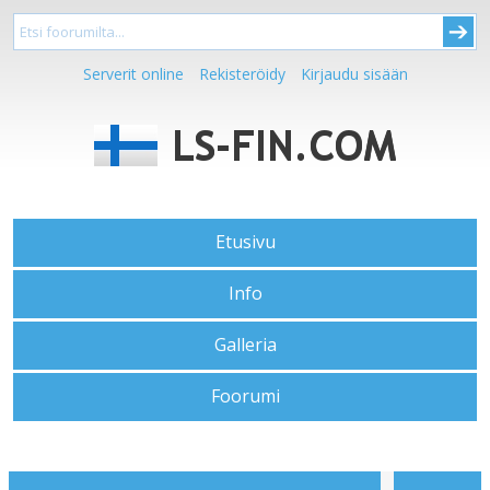
Serverit online
Rekisteröidy
Kirjaudu sisään
Etusivu
Info
Galleria
Foorumi