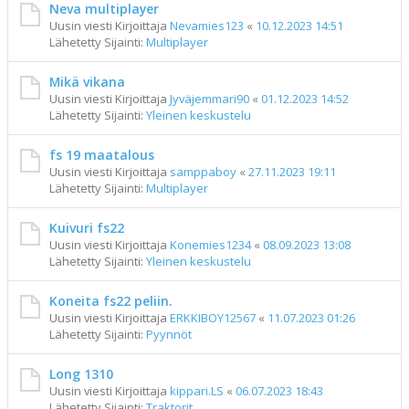
Neva multiplayer
Uusin viesti Kirjoittaja
Nevamies123
«
10.12.2023 14:51
Lähetetty Sijainti:
Multiplayer
Mikä vikana
Uusin viesti Kirjoittaja
Jyväjemmari90
«
01.12.2023 14:52
Lähetetty Sijainti:
Yleinen keskustelu
fs 19 maatalous
Uusin viesti Kirjoittaja
samppaboy
«
27.11.2023 19:11
Lähetetty Sijainti:
Multiplayer
Kuivuri fs22
Uusin viesti Kirjoittaja
Konemies1234
«
08.09.2023 13:08
Lähetetty Sijainti:
Yleinen keskustelu
Koneita fs22 peliin.
Uusin viesti Kirjoittaja
ERKKIBOY12567
«
11.07.2023 01:26
Lähetetty Sijainti:
Pyynnöt
Long 1310
Uusin viesti Kirjoittaja
kippari.LS
«
06.07.2023 18:43
Lähetetty Sijainti:
Traktorit