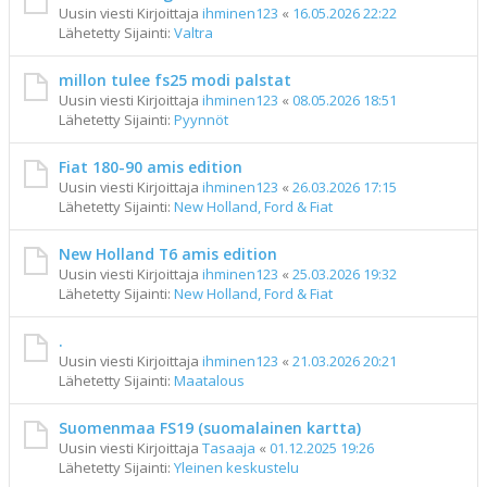
Uusin viesti Kirjoittaja
ihminen123
«
16.05.2026 22:22
Lähetetty Sijainti:
Valtra
millon tulee fs25 modi palstat
Uusin viesti Kirjoittaja
ihminen123
«
08.05.2026 18:51
Lähetetty Sijainti:
Pyynnöt
Fiat 180-90 amis edition
Uusin viesti Kirjoittaja
ihminen123
«
26.03.2026 17:15
Lähetetty Sijainti:
New Holland, Ford & Fiat
New Holland T6 amis edition
Uusin viesti Kirjoittaja
ihminen123
«
25.03.2026 19:32
Lähetetty Sijainti:
New Holland, Ford & Fiat
.
Uusin viesti Kirjoittaja
ihminen123
«
21.03.2026 20:21
Lähetetty Sijainti:
Maatalous
Suomenmaa FS19 (suomalainen kartta)
Uusin viesti Kirjoittaja
Tasaaja
«
01.12.2025 19:26
Lähetetty Sijainti:
Yleinen keskustelu