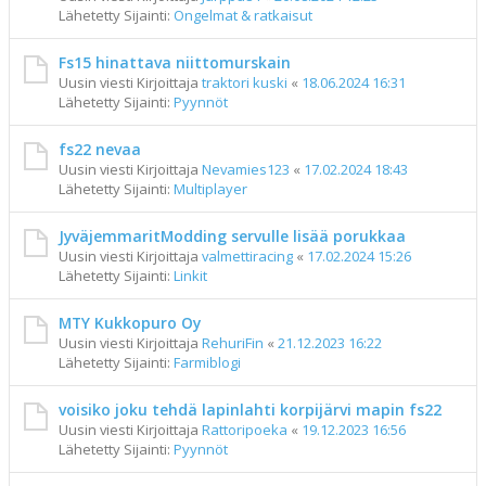
Lähetetty Sijainti:
Ongelmat & ratkaisut
Fs15 hinattava niittomurskain
Uusin viesti Kirjoittaja
traktori kuski
«
18.06.2024 16:31
Lähetetty Sijainti:
Pyynnöt
fs22 nevaa
Uusin viesti Kirjoittaja
Nevamies123
«
17.02.2024 18:43
Lähetetty Sijainti:
Multiplayer
JyväjemmaritModding servulle lisää porukkaa
Uusin viesti Kirjoittaja
valmettiracing
«
17.02.2024 15:26
Lähetetty Sijainti:
Linkit
MTY Kukkopuro Oy
Uusin viesti Kirjoittaja
RehuriFin
«
21.12.2023 16:22
Lähetetty Sijainti:
Farmiblogi
voisiko joku tehdä lapinlahti korpijärvi mapin fs22
Uusin viesti Kirjoittaja
Rattoripoeka
«
19.12.2023 16:56
Lähetetty Sijainti:
Pyynnöt