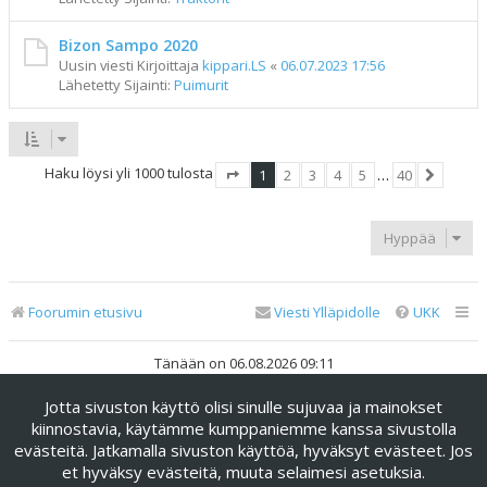
Bizon Sampo 2020
Uusin viesti Kirjoittaja
kippari.LS
«
06.07.2023 17:56
Lähetetty Sijainti:
Puimurit
Haku löysi yli 1000 tulosta
1
2
3
4
5
…
40
Sivu
1
/
40
Seuraav
Hyppää
Foorumin etusivu
Viesti Ylläpidolle
UKK
Tänään on 06.08.2026 09:11
Jotta sivuston käyttö olisi sinulle sujuvaa ja mainokset
Keskustelufoorumin ohjelmisto
phpBB
® Forum Software ©
phpBB Limited
kiinnostavia, käytämme kumppaniemme kanssa sivustolla
evästeitä. Jatkamalla sivuston käyttöä, hyväksyt evästeet. Jos
Käännös: phpBB Suomi (lurttinen, harritapio, Pettis)
et hyväksy evästeitä, muuta selaimesi asetuksia.
phpBB Metro Theme by
PixelGoose Studio