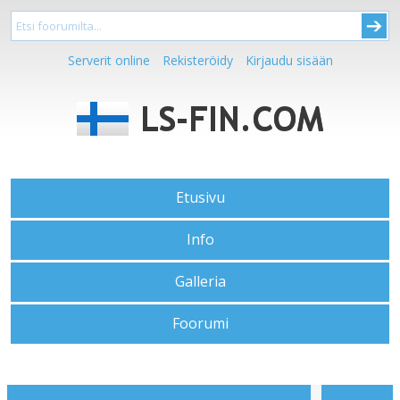
Serverit online
Rekisteröidy
Kirjaudu sisään
Etusivu
Info
Galleria
Foorumi