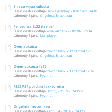
En saa viljaa siilosta
Uusin viesti Kirjoittaja
HankeyBankey
«
08.07.2025 14:18
Lähetetty Sijainti:
Ongelmat & ratkaisut
Peliseuraa fs22 itse ps4
Uusin viesti Kirjoittaja
kova valmet
«
22.06.2025 20:34
Lähetetty Sijainti:
Multiplayer
Oven aukaisu
Uusin viesti Kirjoittaja
traktori kuski
«
12.11.2024 19:15
Lähetetty Sijainti:
Ongelmat & ratkaisut
Ovien aukaisu fs15
Uusin viesti Kirjoittaja
traktori kuski
«
11.11.2024 17:39
Lähetetty Sijainti:
Pyynnöt
FS22 PS4 porttiin traktoreita
Uusin viesti Kirjoittaja
Osmo_
«
21.09.2024 19:00
Lähetetty Sijainti:
Pyynnöt
Ongelma moton kaa
Uusin viesti Kirjoittaja
Jurppu84
«
20.08.2024 12:25