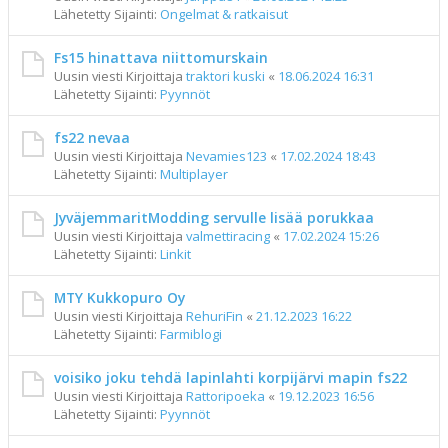
Lähetetty Sijainti:
Ongelmat & ratkaisut
Fs15 hinattava niittomurskain
Uusin viesti Kirjoittaja
traktori kuski
«
18.06.2024 16:31
Lähetetty Sijainti:
Pyynnöt
fs22 nevaa
Uusin viesti Kirjoittaja
Nevamies123
«
17.02.2024 18:43
Lähetetty Sijainti:
Multiplayer
JyväjemmaritModding servulle lisää porukkaa
Uusin viesti Kirjoittaja
valmettiracing
«
17.02.2024 15:26
Lähetetty Sijainti:
Linkit
MTY Kukkopuro Oy
Uusin viesti Kirjoittaja
RehuriFin
«
21.12.2023 16:22
Lähetetty Sijainti:
Farmiblogi
voisiko joku tehdä lapinlahti korpijärvi mapin fs22
Uusin viesti Kirjoittaja
Rattoripoeka
«
19.12.2023 16:56
Lähetetty Sijainti:
Pyynnöt