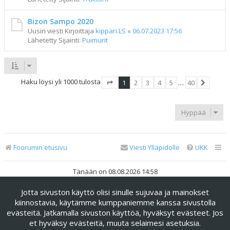
Bizon Sampo 2020
Uusin viesti Kirjoittaja
kippari.LS
«
06.07.2023 17:56
Lähetetty Sijainti:
Puimurit
Haku löysi yli 1000 tulosta
1
2
3
4
5
…
40
Sivu
1
/
40
Seuraav
Hyppää
Foorumin etusivu
Viesti Ylläpidolle
UKK
Tänään on 08.08.2026 14:58
Jotta sivuston käyttö olisi sinulle sujuvaa ja mainokset
Keskustelufoorumin ohjelmisto
phpBB
® Forum Software ©
phpBB Limited
kiinnostavia, käytämme kumppaniemme kanssa sivustolla
evästeitä. Jatkamalla sivuston käyttöä, hyväksyt evästeet. Jos
Käännös: phpBB Suomi (lurttinen, harritapio, Pettis)
et hyväksy evästeitä, muuta selaimesi asetuksia.
phpBB Metro Theme by
PixelGoose Studio