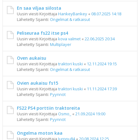
En saa viljaa siilosta
Uusin viesti Kirjoittaja
HankeyBankey
«
08.07.2025 14:18
Lähetetty Sijainti:
Ongelmat & ratkaisut
Peliseuraa fs22 itse ps4
Uusin viesti Kirjoittaja
kova valmet
«
22.06.2025 20:34
Lähetetty Sijainti:
Multiplayer
Oven aukaisu
Uusin viesti Kirjoittaja
traktori kuski
«
12.11.2024 19:15
Lähetetty Sijainti:
Ongelmat & ratkaisut
Ovien aukaisu fs15
Uusin viesti Kirjoittaja
traktori kuski
«
11.11.2024 17:39
Lähetetty Sijainti:
Pyynnöt
FS22 PS4 porttiin traktoreita
Uusin viesti Kirjoittaja
Osmo_
«
21.09.2024 19:00
Lähetetty Sijainti:
Pyynnöt
Ongelma moton kaa
Uusin viesti Kirjoittaja
Jurppu84
«
20.08.2024 12:25