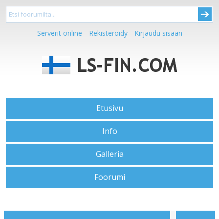
Serverit online
Rekisteröidy
Kirjaudu sisään
Etusivu
Info
Galleria
Foorumi