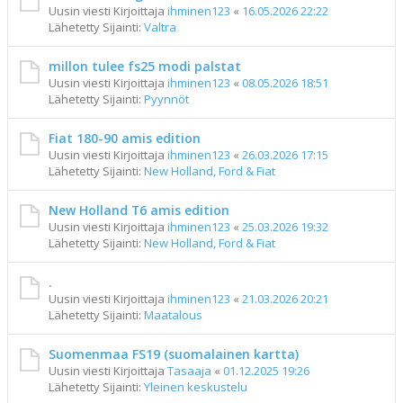
Uusin viesti Kirjoittaja
ihminen123
«
16.05.2026 22:22
Lähetetty Sijainti:
Valtra
millon tulee fs25 modi palstat
Uusin viesti Kirjoittaja
ihminen123
«
08.05.2026 18:51
Lähetetty Sijainti:
Pyynnöt
Fiat 180-90 amis edition
Uusin viesti Kirjoittaja
ihminen123
«
26.03.2026 17:15
Lähetetty Sijainti:
New Holland, Ford & Fiat
New Holland T6 amis edition
Uusin viesti Kirjoittaja
ihminen123
«
25.03.2026 19:32
Lähetetty Sijainti:
New Holland, Ford & Fiat
.
Uusin viesti Kirjoittaja
ihminen123
«
21.03.2026 20:21
Lähetetty Sijainti:
Maatalous
Suomenmaa FS19 (suomalainen kartta)
Uusin viesti Kirjoittaja
Tasaaja
«
01.12.2025 19:26
Lähetetty Sijainti:
Yleinen keskustelu