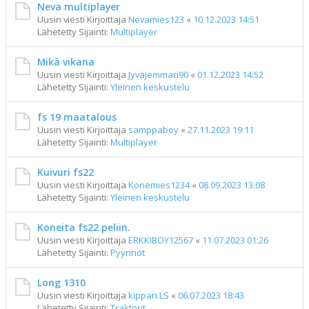
Neva multiplayer
Uusin viesti Kirjoittaja
Nevamies123
«
10.12.2023 14:51
Lähetetty Sijainti:
Multiplayer
Mikä vikana
Uusin viesti Kirjoittaja
Jyväjemmari90
«
01.12.2023 14:52
Lähetetty Sijainti:
Yleinen keskustelu
fs 19 maatalous
Uusin viesti Kirjoittaja
samppaboy
«
27.11.2023 19:11
Lähetetty Sijainti:
Multiplayer
Kuivuri fs22
Uusin viesti Kirjoittaja
Konemies1234
«
08.09.2023 13:08
Lähetetty Sijainti:
Yleinen keskustelu
Koneita fs22 peliin.
Uusin viesti Kirjoittaja
ERKKIBOY12567
«
11.07.2023 01:26
Lähetetty Sijainti:
Pyynnöt
Long 1310
Uusin viesti Kirjoittaja
kippari.LS
«
06.07.2023 18:43
Lähetetty Sijainti:
Traktorit