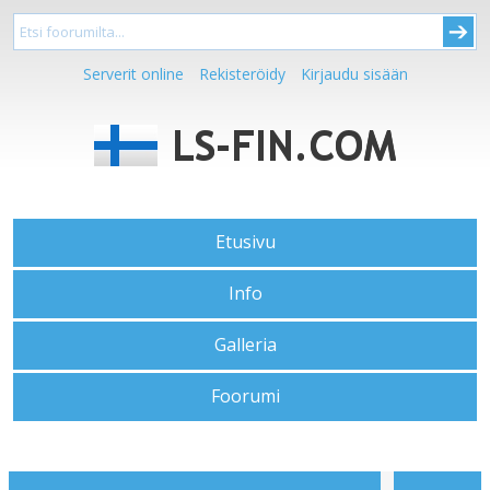
Serverit online
Rekisteröidy
Kirjaudu sisään
Etusivu
Info
Galleria
Foorumi