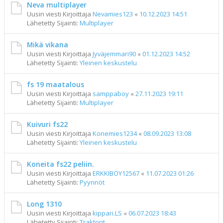
Neva multiplayer
Uusin viesti Kirjoittaja
Nevamies123
«
10.12.2023 14:51
Lähetetty Sijainti:
Multiplayer
Mikä vikana
Uusin viesti Kirjoittaja
Jyväjemmari90
«
01.12.2023 14:52
Lähetetty Sijainti:
Yleinen keskustelu
fs 19 maatalous
Uusin viesti Kirjoittaja
samppaboy
«
27.11.2023 19:11
Lähetetty Sijainti:
Multiplayer
Kuivuri fs22
Uusin viesti Kirjoittaja
Konemies1234
«
08.09.2023 13:08
Lähetetty Sijainti:
Yleinen keskustelu
Koneita fs22 peliin.
Uusin viesti Kirjoittaja
ERKKIBOY12567
«
11.07.2023 01:26
Lähetetty Sijainti:
Pyynnöt
Long 1310
Uusin viesti Kirjoittaja
kippari.LS
«
06.07.2023 18:43
Lähetetty Sijainti:
Traktorit