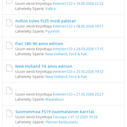
Uusin viesti Kirjoittaja
ihminen123
«
16.05.2026 22:22
Lähetetty Sijainti:
Valtra
millon tulee fs25 modi palstat
Uusin viesti Kirjoittaja
ihminen123
«
08.05.2026 18:51
Lähetetty Sijainti:
Pyynnöt
Fiat 180-90 amis edition
Uusin viesti Kirjoittaja
ihminen123
«
26.03.2026 17:15
Lähetetty Sijainti:
New Holland, Ford & Fiat
New Holland T6 amis edition
Uusin viesti Kirjoittaja
ihminen123
«
25.03.2026 19:32
Lähetetty Sijainti:
New Holland, Ford & Fiat
.
Uusin viesti Kirjoittaja
ihminen123
«
21.03.2026 20:21
Lähetetty Sijainti:
Maatalous
Suomenmaa FS19 (suomalainen kartta)
Uusin viesti Kirjoittaja
Tasaaja
«
01.12.2025 19:26
Lähetetty Sijainti:
Yleinen keskustelu