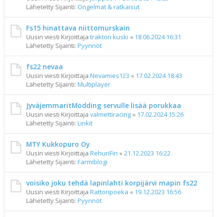
Lähetetty Sijainti:
Ongelmat & ratkaisut
Fs15 hinattava niittomurskain
Uusin viesti Kirjoittaja
traktori kuski
«
18.06.2024 16:31
Lähetetty Sijainti:
Pyynnöt
fs22 nevaa
Uusin viesti Kirjoittaja
Nevamies123
«
17.02.2024 18:43
Lähetetty Sijainti:
Multiplayer
JyväjemmaritModding servulle lisää porukkaa
Uusin viesti Kirjoittaja
valmettiracing
«
17.02.2024 15:26
Lähetetty Sijainti:
Linkit
MTY Kukkopuro Oy
Uusin viesti Kirjoittaja
RehuriFin
«
21.12.2023 16:22
Lähetetty Sijainti:
Farmiblogi
voisiko joku tehdä lapinlahti korpijärvi mapin fs22
Uusin viesti Kirjoittaja
Rattoripoeka
«
19.12.2023 16:56
Lähetetty Sijainti:
Pyynnöt