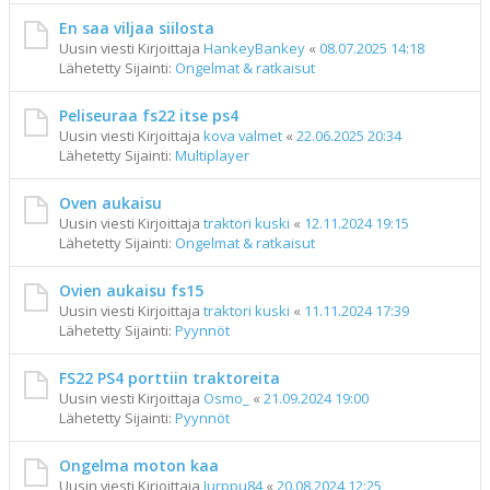
En saa viljaa siilosta
Uusin viesti Kirjoittaja
HankeyBankey
«
08.07.2025 14:18
Lähetetty Sijainti:
Ongelmat & ratkaisut
Peliseuraa fs22 itse ps4
Uusin viesti Kirjoittaja
kova valmet
«
22.06.2025 20:34
Lähetetty Sijainti:
Multiplayer
Oven aukaisu
Uusin viesti Kirjoittaja
traktori kuski
«
12.11.2024 19:15
Lähetetty Sijainti:
Ongelmat & ratkaisut
Ovien aukaisu fs15
Uusin viesti Kirjoittaja
traktori kuski
«
11.11.2024 17:39
Lähetetty Sijainti:
Pyynnöt
FS22 PS4 porttiin traktoreita
Uusin viesti Kirjoittaja
Osmo_
«
21.09.2024 19:00
Lähetetty Sijainti:
Pyynnöt
Ongelma moton kaa
Uusin viesti Kirjoittaja
Jurppu84
«
20.08.2024 12:25