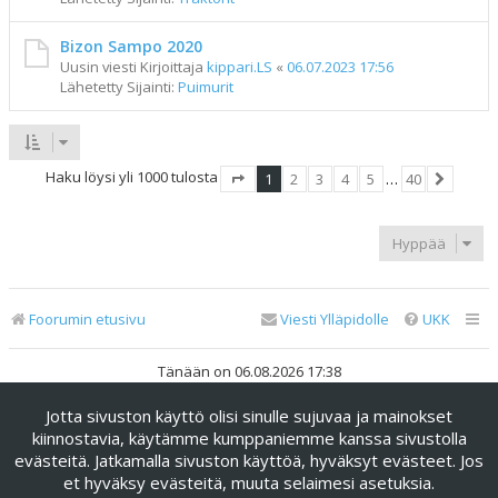
Bizon Sampo 2020
Uusin viesti Kirjoittaja
kippari.LS
«
06.07.2023 17:56
Lähetetty Sijainti:
Puimurit
Haku löysi yli 1000 tulosta
1
2
3
4
5
…
40
Sivu
1
/
40
Seuraav
Hyppää
Foorumin etusivu
Viesti Ylläpidolle
UKK
Tänään on 06.08.2026 17:38
Jotta sivuston käyttö olisi sinulle sujuvaa ja mainokset
Keskustelufoorumin ohjelmisto
phpBB
® Forum Software ©
phpBB Limited
kiinnostavia, käytämme kumppaniemme kanssa sivustolla
evästeitä. Jatkamalla sivuston käyttöä, hyväksyt evästeet. Jos
Käännös: phpBB Suomi (lurttinen, harritapio, Pettis)
et hyväksy evästeitä, muuta selaimesi asetuksia.
phpBB Metro Theme by
PixelGoose Studio