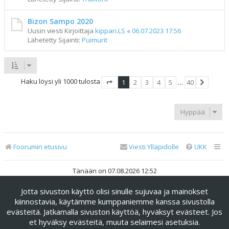
Bizon Sampo 2020
Uusin viesti Kirjoittaja
kippari.LS
«
06.07.2023 17:56
Lähetetty Sijainti:
Puimurit
Haku löysi yli 1000 tulosta
1
2
3
4
5
…
40
Sivu
1
/
40
Seuraav
Hyppää
Foorumin etusivu
Viesti Ylläpidolle
UKK
Tänään on 07.08.2026 12:52
Jotta sivuston käyttö olisi sinulle sujuvaa ja mainokset
Keskustelufoorumin ohjelmisto
phpBB
® Forum Software ©
phpBB Limited
kiinnostavia, käytämme kumppaniemme kanssa sivustolla
evästeitä. Jatkamalla sivuston käyttöä, hyväksyt evästeet. Jos
Käännös: phpBB Suomi (lurttinen, harritapio, Pettis)
et hyväksy evästeitä, muuta selaimesi asetuksia.
phpBB Metro Theme by
PixelGoose Studio