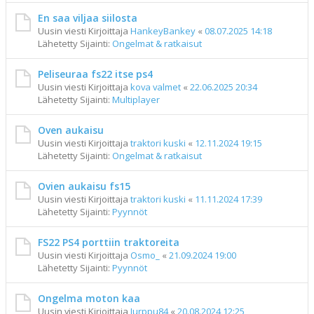
En saa viljaa siilosta
Uusin viesti Kirjoittaja
HankeyBankey
«
08.07.2025 14:18
Lähetetty Sijainti:
Ongelmat & ratkaisut
Peliseuraa fs22 itse ps4
Uusin viesti Kirjoittaja
kova valmet
«
22.06.2025 20:34
Lähetetty Sijainti:
Multiplayer
Oven aukaisu
Uusin viesti Kirjoittaja
traktori kuski
«
12.11.2024 19:15
Lähetetty Sijainti:
Ongelmat & ratkaisut
Ovien aukaisu fs15
Uusin viesti Kirjoittaja
traktori kuski
«
11.11.2024 17:39
Lähetetty Sijainti:
Pyynnöt
FS22 PS4 porttiin traktoreita
Uusin viesti Kirjoittaja
Osmo_
«
21.09.2024 19:00
Lähetetty Sijainti:
Pyynnöt
Ongelma moton kaa
Uusin viesti Kirjoittaja
Jurppu84
«
20.08.2024 12:25