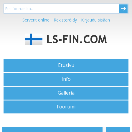
Serverit online
Rekisteröidy
Kirjaudu sisään
Etusivu
Info
Galleria
Foorumi