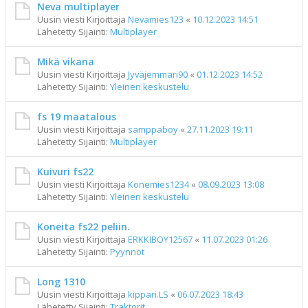
Neva multiplayer
Uusin viesti Kirjoittaja
Nevamies123
«
10.12.2023 14:51
Lähetetty Sijainti:
Multiplayer
Mikä vikana
Uusin viesti Kirjoittaja
Jyväjemmari90
«
01.12.2023 14:52
Lähetetty Sijainti:
Yleinen keskustelu
fs 19 maatalous
Uusin viesti Kirjoittaja
samppaboy
«
27.11.2023 19:11
Lähetetty Sijainti:
Multiplayer
Kuivuri fs22
Uusin viesti Kirjoittaja
Konemies1234
«
08.09.2023 13:08
Lähetetty Sijainti:
Yleinen keskustelu
Koneita fs22 peliin.
Uusin viesti Kirjoittaja
ERKKIBOY12567
«
11.07.2023 01:26
Lähetetty Sijainti:
Pyynnöt
Long 1310
Uusin viesti Kirjoittaja
kippari.LS
«
06.07.2023 18:43
Lähetetty Sijainti:
Traktorit