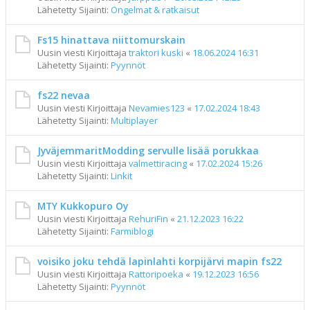
Lähetetty Sijainti:
Ongelmat & ratkaisut
Fs15 hinattava niittomurskain
Uusin viesti Kirjoittaja
traktori kuski
«
18.06.2024 16:31
Lähetetty Sijainti:
Pyynnöt
fs22 nevaa
Uusin viesti Kirjoittaja
Nevamies123
«
17.02.2024 18:43
Lähetetty Sijainti:
Multiplayer
JyväjemmaritModding servulle lisää porukkaa
Uusin viesti Kirjoittaja
valmettiracing
«
17.02.2024 15:26
Lähetetty Sijainti:
Linkit
MTY Kukkopuro Oy
Uusin viesti Kirjoittaja
RehuriFin
«
21.12.2023 16:22
Lähetetty Sijainti:
Farmiblogi
voisiko joku tehdä lapinlahti korpijärvi mapin fs22
Uusin viesti Kirjoittaja
Rattoripoeka
«
19.12.2023 16:56
Lähetetty Sijainti:
Pyynnöt