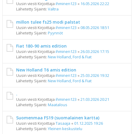
Uusin viesti Kirjoittaja
ihminen123
«
16.05.2026 22:22
Lähetetty Sijainti:
Valtra
millon tulee fs25 modi palstat
Uusin viesti Kirjoittaja
ihminen123
«
08.05.2026 18:51
Lähetetty Sijainti:
Pyynnöt
Fiat 180-90 amis edition
Uusin viesti Kirjoittaja
ihminen123
«
26.03.2026 17:15
Lähetetty Sijainti:
New Holland, Ford & Fiat
New Holland T6 amis edition
Uusin viesti Kirjoittaja
ihminen123
«
25.03.2026 19:32
Lähetetty Sijainti:
New Holland, Ford & Fiat
.
Uusin viesti Kirjoittaja
ihminen123
«
21.03.2026 20:21
Lähetetty Sijainti:
Maatalous
Suomenmaa FS19 (suomalainen kartta)
Uusin viesti Kirjoittaja
Tasaaja
«
01.12.2025 19:26
Lähetetty Sijainti:
Yleinen keskustelu